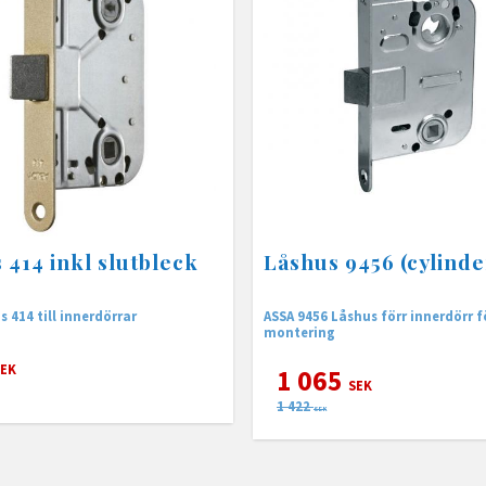
 414 inkl slutbleck
Låshus 9456 (cylinde
Assa Låshus 414 till innerdörrar
ASSA 9456 Låshus förr innerdörr f
montering
EK
1 065
SEK
1 422
SEK