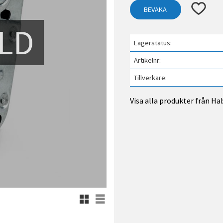
Lägg till 
BEVAKA
LD
Lagerstatus
Artikelnr
Tillverkare
Visa alla produkter från Ha
Rutnätsvy
Listvy