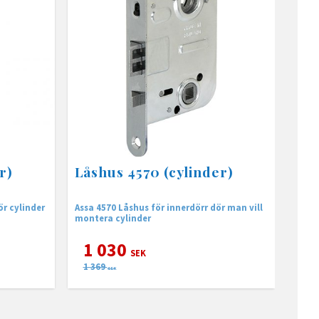
r)
Låshus 4570 (cylinder)
ör cylinder
Assa 4570 Låshus för innerdörr dör man vill
montera cylinder
1 030
SEK
1 369
SEK