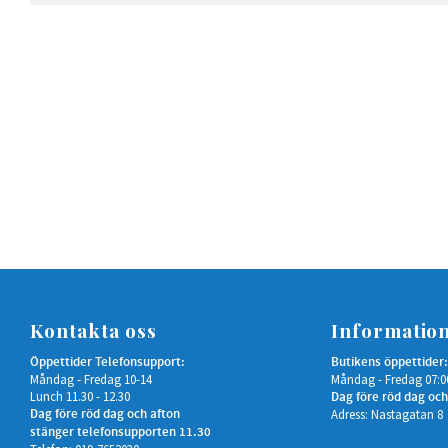
Kontakta oss
Informatio
Öppettider Telefonsupport:
Butikens öppettider:
Måndag - Fredag 10-14
Måndag - Fredag 07:0
Lunch 11.30 - 12.30
Dag före röd dag och
Dag före röd dag och afton
Adress: Nastagatan 8
stänger telefonsupporten 11.30