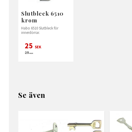
Slutbleck 6510
krom
Habo 6510 Slutbleck för
innerdörrar.
25
SEK
29
SEK
Se även