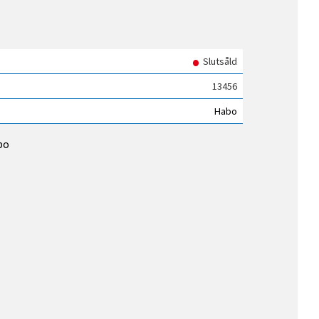
i favoriter
Slutsåld
13456
Habo
bo