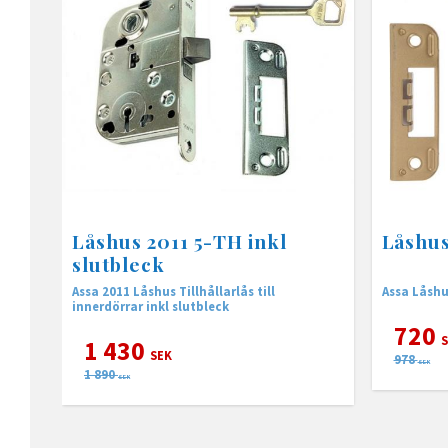
Låshus 2011 5-TH inkl
Låshus
slutbleck
Assa 2011 Låshus Tillhållarlås till
innerdörrar inkl slutbleck
720
S
1 430
SEK
978
SEK
1 890
SEK