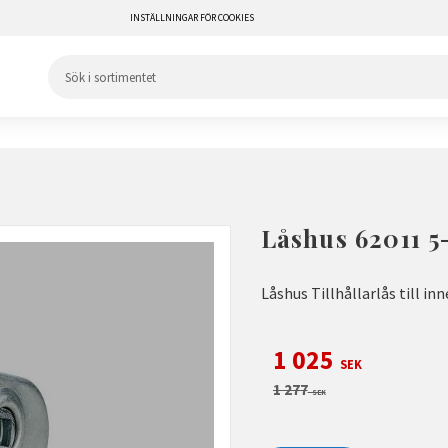
INSTÄLLNINGAR FÖR COOKIES
Låshus 62011 5
Låshus Tillhållarlås till in
Nedsatt pris:
1 025
SEK
Ordinarie pris:
1 277
SEK