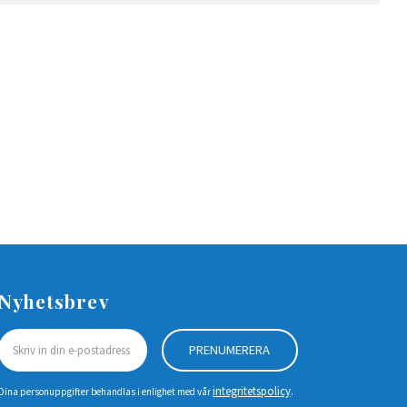
Nyhetsbrev
PRENUMERERA
integritetspolicy
Dina personuppgifter behandlas i enlighet med vår
.