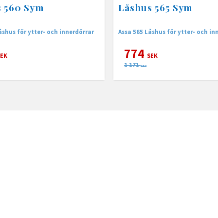
s 560 Sym
Låshus 565 Sym
åshus för ytter- och innerdörrar
Assa 565 Låshus för ytter- och in
774
EK
SEK
1 171
SEK