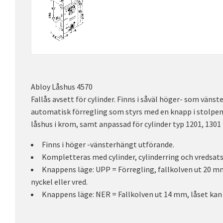
Abloy Låshus 4570
Fallås avsett för cylinder. Finns i såväl höger- som vänst
automatisk förregling som styrs med en knapp i stolpe
låshus i krom, samt anpassad för cylinder typ 1201, 1301
Finns i höger -vänsterhängt utförande.
Kompletteras med cylinder, cylinderring och vredsats
Knappens läge: UPP = Förregling, fallkolven ut 20 m
nyckel eller vred.
Knappens läge: NER = Fallkolven ut 14 mm, låset kan