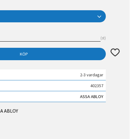
st
Lägg till i fav
KÖP
2-3 vardagar
402357
ASSA ABLOY
SSA ABLOY