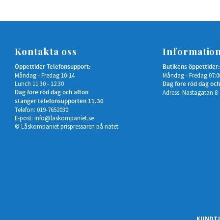
Kontakta oss
Informatio
Öppettider Telefonsupport:
Butikens öppettider:
Måndag - Fredag 10-14
Måndag - Fredag 07:0
Lunch 11.30 - 12.30
Dag före röd dag och
Dag före röd dag och afton
Adress: Nastagatan 8
stänger telefonsupporten 11.30
Telefon: 019-7652030
E-post:
info@laskompaniet.se
© Låskompaniet prispressaren på nätet
KUNDTJ