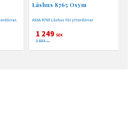
Låshus 8765 Osym
nerdörrar.
ASSA 8765 Låshus för ytterdörrar
1 249
SEK
1 633
SEK