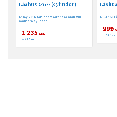
Låshus 2016 (cylinder)
Låshu
Abloy 2016 för innerdörrar där man vill
ASSA 560 L
montera cylinder
999
S
1 235
SEK
1 357
SEK
1 647
SEK