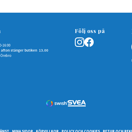
n
Följ oss på
0-16:00
 afton stänger butiken 13.00
 Örebro
ÄNST
MINA SIDOR
KÖPVILLKOR
POLICY OCH COOKIES
RETUR OCH REK