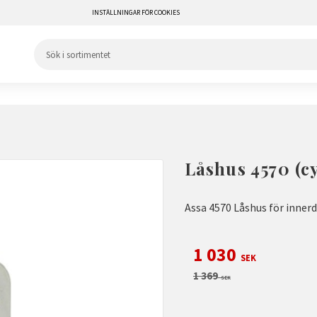
INSTÄLLNINGAR FÖR COOKIES
Låshus 4570 (c
Assa 4570 Låshus för innerd
Nedsatt pris:
1 030
SEK
Ordinarie pris:
1 369
SEK