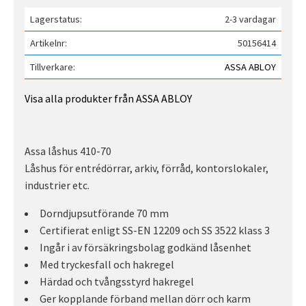
Lagerstatus
2-3 vardagar
Artikelnr
50156414
Tillverkare
ASSA ABLOY
Visa alla produkter från ASSA ABLOY
Assa låshus 410-70
Låshus för entrédörrar, arkiv, förråd, kontorslokaler,
industrier etc.
Dorndjupsutförande 70 mm
Certifierat enligt SS-EN 12209 och SS 3522 klass 3
Ingår i av försäkringsbolag godkänd låsenhet
Med tryckesfall och hakregel
Härdad och tvångsstyrd hakregel
Ger kopplande förband mellan dörr och karm