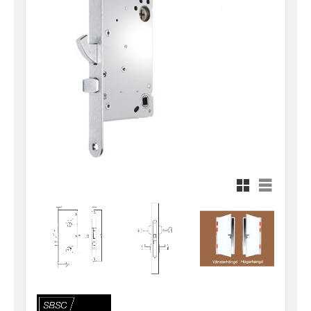
Rutnätsvy
Listvy