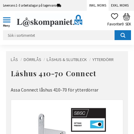
Leverans 1-3 arbetsdagar på lagervaror
INKL. MOMS
EXKL. MOMS
Meny
KUN
FAVORITER
0
SEK
LÅS
DÖRRLÅS
LÅSHUS & SLUTBLECK
YTTERDÖRR
Låshus 410-70 Connect
Assa Connect låshus 410-70 för ytterdörrar