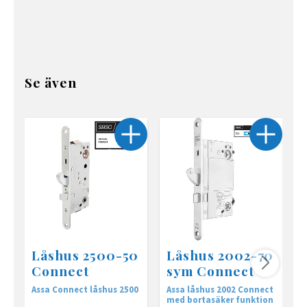
Se även
Låshus 2500-50
Låshus 2002-70
Connect
sym Connect
Assa Connect låshus 2500
Assa låshus 2002 Connect
l
med bortasäker funktion
d