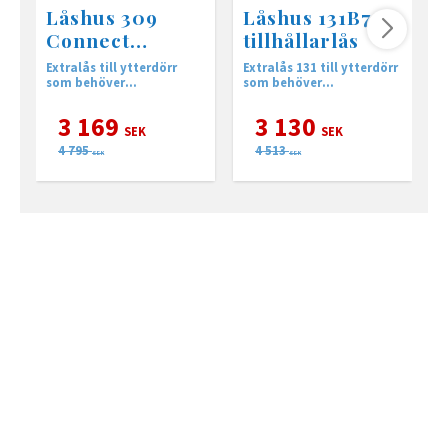
Låshus 309
Låshus 131B7
Connect
tillhållarlås
tillhållarlås
Extralås till ytterdörr
Extralås 131 till ytterdörr
L
som behöver
som behöver
m
kompletteras med
kompletteras med
extralås.
extralås.
3 169
3 130
SEK
SEK
4 795
4 513
SEK
SEK