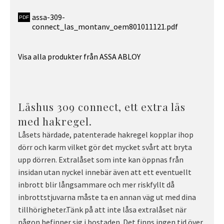
assa-309-
connect_las_montanv_oem801011121.pdf
Visa alla produkter från ASSA ABLOY
Låshus 309 connect, ett extra lås
med hakregel.
Låsets härdade, patenterade hakregel kopplar ihop
dörr och karm vilket gör det mycket svårt att bryta
upp dörren. Extralåset som inte kan öppnas från
insidan utan nyckel innebär även att ett eventuellt
inbrott blir långsammare och mer riskfyllt då
inbrottstjuvarna måste ta en annan väg ut med dina
tillhörigheter.Tänk på att inte låsa extralåset när
någon befinner sig i bostaden. Det finns ingen tid över