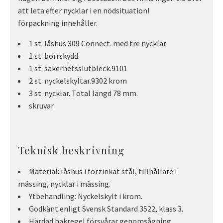
att leta efter nycklar i en nödsituation!
förpackning innehåller.
1 st. låshus 309 Connect. med tre nycklar
1 st. borrskydd.
1 st. säkerhetsslutbleck.9101
2 st. nyckelskyltar.9302 krom
3 st. nycklar. Total längd 78 mm.
skruvar
Teknisk beskrivning
Material: låshus i förzinkat stål, tillhållare i
mässing, nycklar i mässing.
Ytbehandling: Nyckelskylt i krom.
Godkänt enligt Svensk Standard 3522, klass 3.
Härdad hakregel försvårar genomsågning.