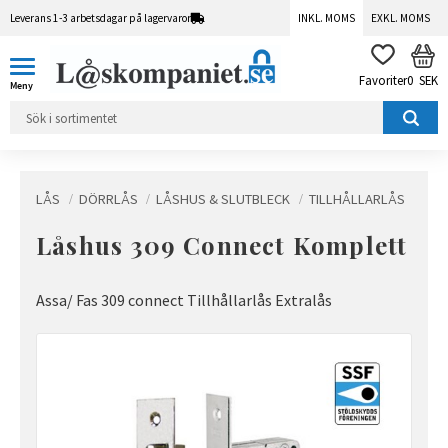
Leverans 1-3 arbetsdagar på lagervaror
INKL. MOMS
EXKL. MOMS
Meny
KUN
FAVORITER
0
SEK
LÅS
DÖRRLÅS
LÅSHUS & SLUTBLECK
TILLHÅLLARLÅS
Låshus 309 Connect Komplett
Assa/ Fas 309 connect Tillhållarlås Extralås