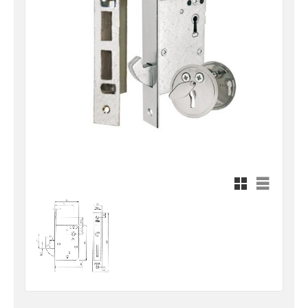
Rutnätsvy
Listvy