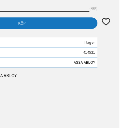
FRP
Lägg till i fav
KÖP
I lager
414521
ASSA ABLOY
SSA ABLOY