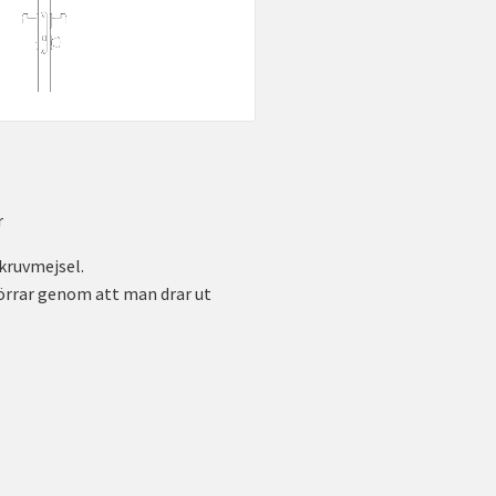
r
kruvmejsel.
örrar genom att man drar ut