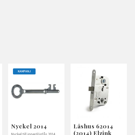
KAMPANJ
Nyckel 2014
Låshus 62014
(2014) Elzink
Nyckel till innerdörrlås 2014,