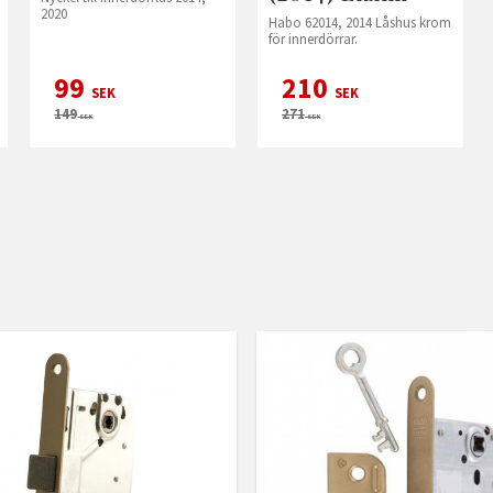
2020
Habo 62014, 2014 Låshus krom
för innerdörrar.
99
210
SEK
SEK
149
271
SEK
SEK