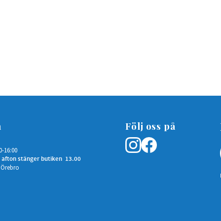
n
Följ oss på
0-16:00
 afton stänger butiken 13.00
 Örebro