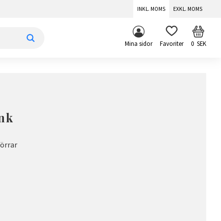
INKL. MOMS
EXKL. MOMS
KUNDV
FAVORITER
Mina sidor
0
SEK
ink
dörrar