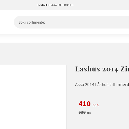
INSTÄLLNINGAR FÖR COOKIES
Låshus 2014 Z
Assa 2014 Låshus till inner
Nedsatt pris:
410
SEK
Ordinarie pris:
539
SEK