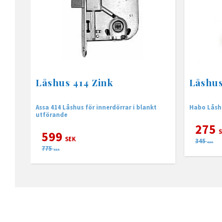
Låshus 414 Zink
Låshus
Assa 414 Låshus för innerdörrar i blankt
utförande
275
S
599
SEK
345
SEK
775
SEK