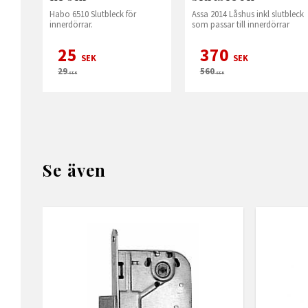
Habo 6510 Slutbleck för
Assa 2014 Låshus inkl slutbleck
innerdörrar.
som passar till innerdörrar
25
370
SEK
SEK
29
560
SEK
SEK
Se även