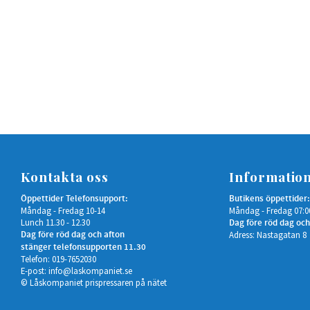
Kontakta oss
Informatio
Öppettider Telefonsupport:
Butikens öppettider:
Måndag - Fredag 10-14
Måndag - Fredag 07:0
Lunch 11.30 - 12.30
Dag före röd dag och
Dag före röd dag och afton
Adress: Nastagatan 8
stänger telefonsupporten 11.30
Telefon: 019-7652030
E-post:
info@laskompaniet.se
© Låskompaniet prispressaren på nätet