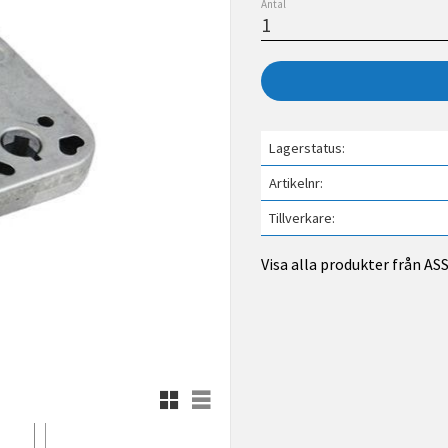
Antal
Lagerstatus
Artikelnr
Tillverkare
Visa alla produkter från A
Rutnätsvy
Listvy