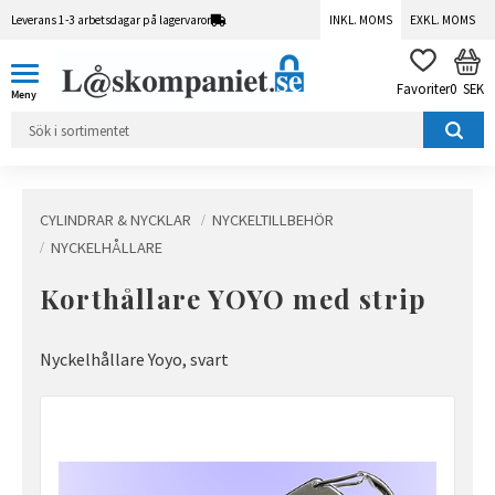
Leverans 1-3 arbetsdagar på lagervaror
INKL. MOMS
EXKL. MOMS
Meny
KUN
FAVORITER
0
SEK
CYLINDRAR & NYCKLAR
NYCKELTILLBEHÖR
NYCKELHÅLLARE
Korthållare YOYO med strip
Nyckelhållare Yoyo, svart