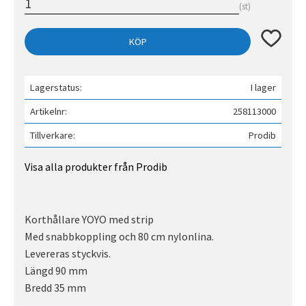
st
Lägg till 
KÖP
Lagerstatus
I lager
Artikelnr
258113000
Tillverkare
Prodib
Visa alla produkter från Prodib
Korthållare YOYO med strip
Med snabbkoppling och 80 cm nylonlina.
Levereras styckvis.
Längd 90 mm
Bredd 35 mm