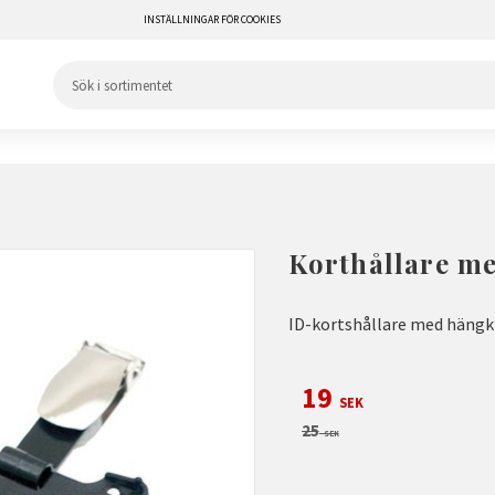
INSTÄLLNINGAR FÖR COOKIES
Korthållare m
ID-kortshållare med hän
Nedsatt pris:
19
SEK
Ordinarie pris:
25
SEK