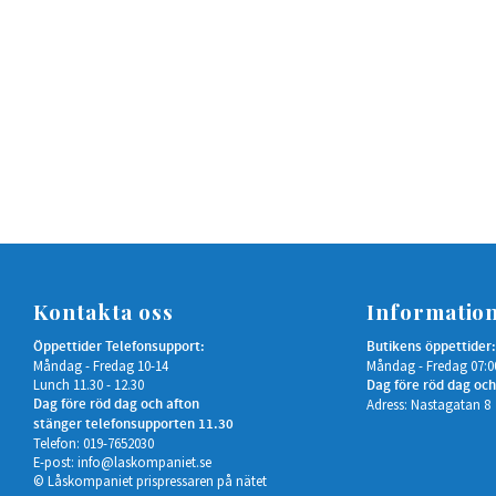
Kontakta oss
Informatio
Öppettider Telefonsupport:
Butikens öppettider:
Måndag - Fredag 10-14
Måndag - Fredag 07:0
Lunch 11.30 - 12.30
Dag före röd dag och
Dag före röd dag och afton
Adress: Nastagatan 8
stänger telefonsupporten 11.30
Telefon: 019-7652030
E-post:
info@laskompaniet.se
© Låskompaniet prispressaren på nätet