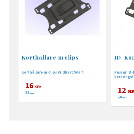
Korthållare m clips
ID-Kor
Korthållare m clips Vridbart Svart
Passar ID-
beröringsf
16
SEK
12
SE
28
SEK
18
SEK