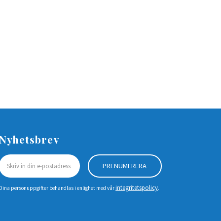
Nyhetsbrev
PRENUMERERA
integritetspolicy
Dina personuppgifter behandlas i enlighet med vår
.