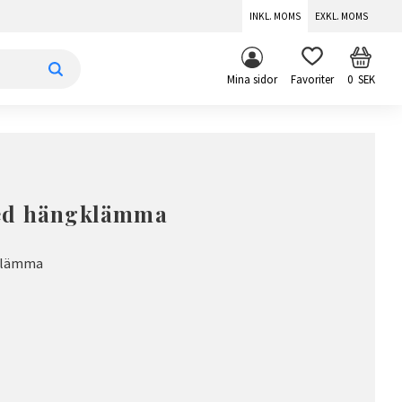
INKL. MOMS
EXKL. MOMS
KUNDV
FAVORITER
Mina sidor
0
SEK
ed hängklämma
gklämma