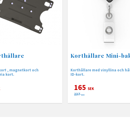
thållare
Korthållare Mini-ba
kort , magnetkort och
Korthållare med vinyllina och hål
ria kort.
ID-kort.
165
K
SEK
237
SEK