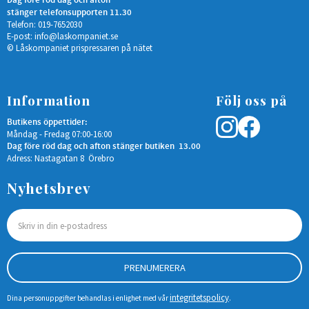
Dag före röd dag och afton
stänger telefonsupporten 11.30
Telefon: 019-7652030
E-post:
info@laskompaniet.se
© Låskompaniet prispressaren på nätet
Information
Följ oss på
Butikens öppettider:
Måndag - Fredag 07:00-16:00
Dag före röd dag och afton stänger butiken 13.00
Adress: Nastagatan 8 Örebro
Nyhetsbrev
PRENUMERERA
integritetspolicy
Dina personuppgifter behandlas i enlighet med vår
.