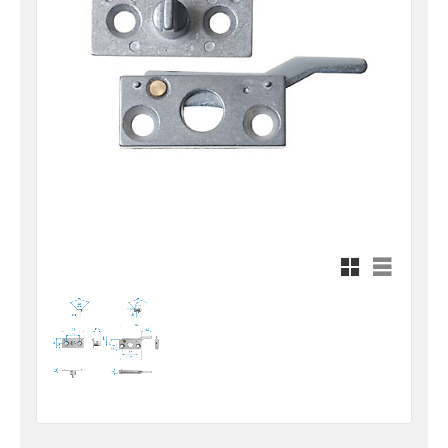
Rutnätsvy
Listvy