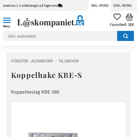
Leverans 1-3 arbetsdagar på lagervaror
INKL. MOMS
EXKL. MOMS
Meny
KUN
FAVORITER
0
SEK
FÖNSTER - ALTANDÖRR
TILLBEHÖR
Koppelhake KBE-S
Koppelbeslag KBE-S80