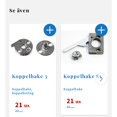
Se även
Koppelhake 3
Koppelhake 85
Koppelhake,
Koppelhake
K
koppelbeslag
21
SEK
21
SEK
32
SEK
32
SEK