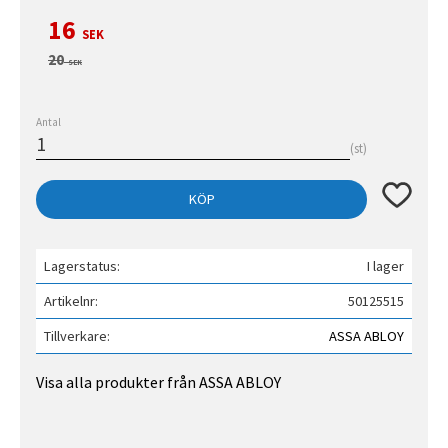
Nedsatt pris:
16
SEK
Ordinarie pris:
20
SEK
Antal
st
Lägg till 
KÖP
Lagerstatus
I lager
Artikelnr
50125515
Tillverkare
ASSA ABLOY
Visa alla produkter från ASSA ABLOY