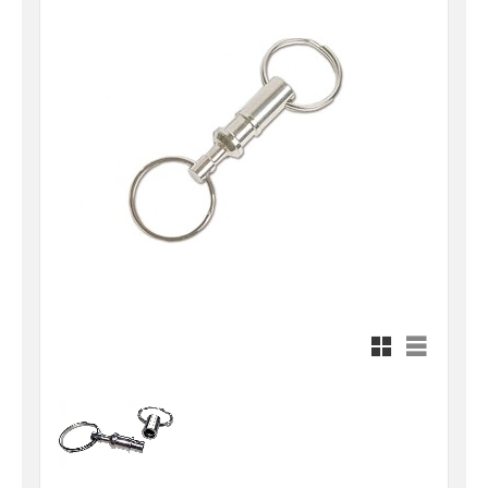
Rutnätsvy
Listvy