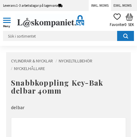
Leverans 1-3 arbetsdagar på lagervaror
INKL. MOMS
EXKL. MOMS
Meny
KUN
FAVORITER
0
SEK
CYLINDRAR & NYCKLAR
NYCKELTILLBEHÖR
NYCKELHÅLLARE
Snabbkoppling Key-Bak
delbar 40mm
delbar