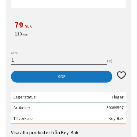
Nedsatt pris:
79
SEK
Ordinarie pris:
113
SEK
Antal
st
Lägg till 
KÖP
Lagerstatus
I lager
Artikelnr
50089597
Tillverkare
Key-Bak
Visa alla produkter från Key-Bak