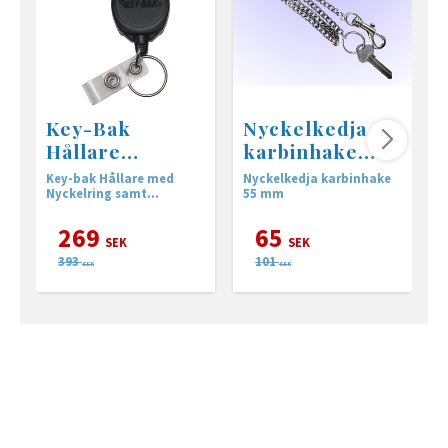
Key-Bak
Nyckelkedja
Hållare
karbinhake
Sidekick med
55mm • 600mm
Key-bak Hållare med
Nyckelkedja karbinhake
K
karbinhake
Nyckelring samt
55 mm
m
korthållare.
269
65
SEK
SEK
393
101
SEK
SEK