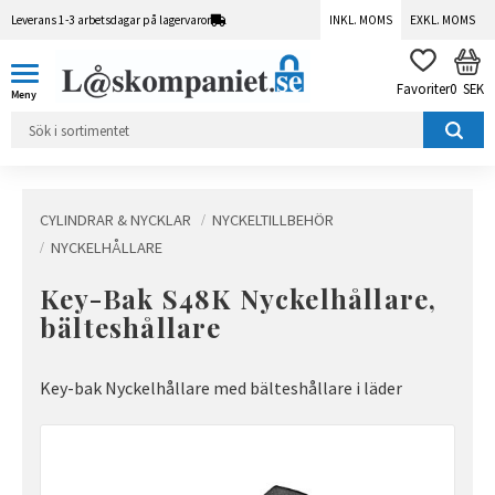
Leverans 1-3 arbetsdagar på lagervaror
INKL. MOMS
EXKL. MOMS
Meny
KUN
FAVORITER
0
SEK
CYLINDRAR & NYCKLAR
NYCKELTILLBEHÖR
NYCKELHÅLLARE
Key-Bak S48K Nyckelhållare,
bälteshållare
Key-bak Nyckelhållare med bälteshållare i läder