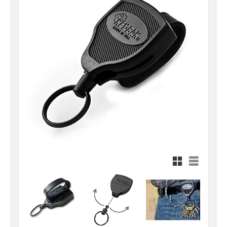
Rutnätsvy
Listvy