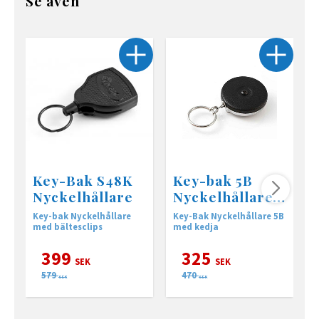
Se även
Key-Bak S48K
Key-bak 5B
Nyckelhållare
Nyckelhållare
med bältesclips
Key-bak Nyckelhållare
Key-Bak Nyckelhållare 5B
K
med bältesclips
med kedja
B
399
325
SEK
SEK
579
470
SEK
SEK