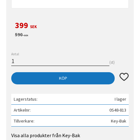
Nedsatt pris:
399
SEK
Ordinarie pris:
590
SEK
Antal
st
Lägg till 
KÖP
Lagerstatus
I lager
Artikelnr
0S48-813
Tillverkare
Key-Bak
Visa alla produkter från Key-Bak