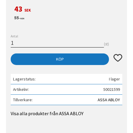
Nedsatt pris:
43
SEK
Ordinarie pris:
55
SEK
Antal
st
Lägg till 
KÖP
Lagerstatus
I lager
Artikelnr
50021599
Tillverkare
ASSA ABLOY
Visa alla produkter från ASSA ABLOY