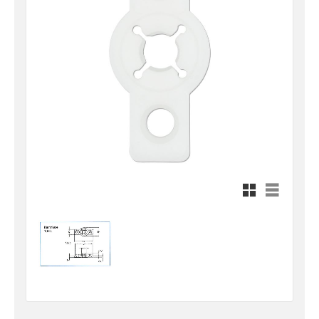
Rutnätsvy
Listvy