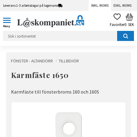
Leverans 1-3 arbetsdagar på lagervaror
INKL. MOMS
EXKL. MOMS
Meny
KUN
FAVORITER
0
SEK
FÖNSTER - ALTANDÖRR
TILLBEHÖR
Karmfäste 1650
Karmfäste till fönsterbroms 160 och 160S