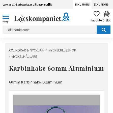
Leverans 1-3 arbetsdagar på lagervaror
INKL. MOMS
EXKL. MOMS
Meny
KUN
FAVORITER
0
SEK
CYLINDRAR & NYCKLAR
NYCKELTILLBEHÖR
NYCKELHÅLLARE
Karbinhake 60mm Aluminium
60mm Karbinhake i Aluminium