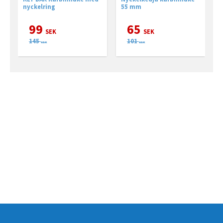
nyckelring
55 mm
99
65
SEK
SEK
145
101
SEK
SEK