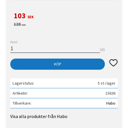
Nedsatt pris:
103
SEK
Ordinarie pris:
128
SEK
Antal
st
Lägg till 
KÖP
Lagerstatus
5 st i lager
Artikelnr
15636
Tillverkare
Habo
Visa alla produkter från Habo