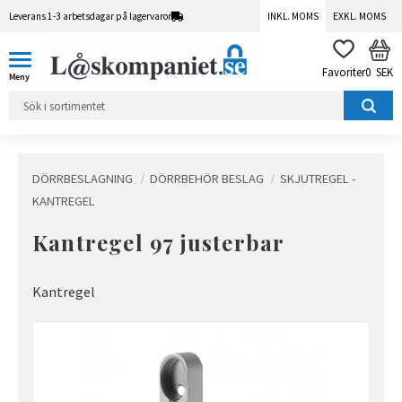
Leverans 1-3 arbetsdagar på lagervaror
INKL. MOMS
EXKL. MOMS
Meny
KUN
FAVORITER
0
SEK
DÖRRBESLAGNING
DÖRRBEHÖR BESLAG
SKJUTREGEL -
KANTREGEL
Kantregel 97 justerbar
Kantregel