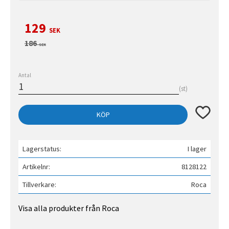
Nedsatt pris:
129
SEK
Ordinarie pris:
186
SEK
Antal
st
Lägg till 
KÖP
Lagerstatus
I lager
Artikelnr
8128122
Tillverkare
Roca
Visa alla produkter från Roca