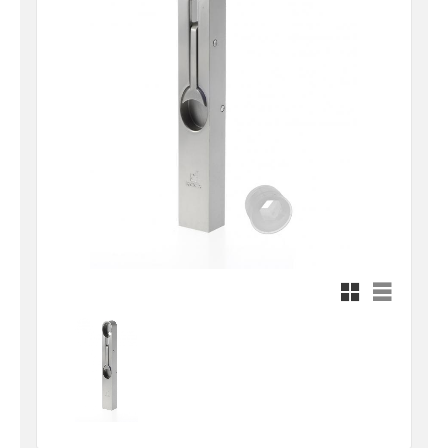
Rutnätsvy
Listvy