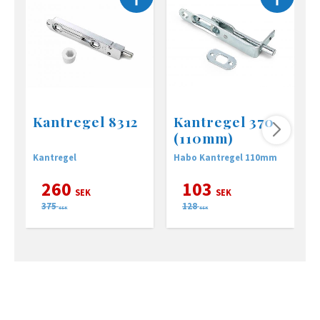
Kantregel 8312
Kantregel 370
(110mm)
Kantregel
Habo Kantregel 110mm
A
260
103
SEK
SEK
375
128
SEK
SEK