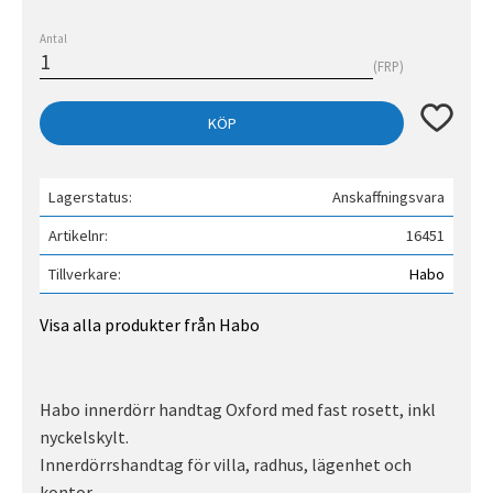
Antal
FRP
Lägg till 
KÖP
Lagerstatus
Anskaffningsvara
Artikelnr
16451
Tillverkare
Habo
Visa alla produkter från Habo
Habo innerdörr handtag Oxford med fast rosett, inkl
nyckelskylt.
Innerdörrshandtag för villa, radhus, lägenhet och
kontor.