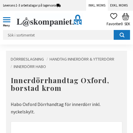
Leverans 1-3 arbetsdagar på lagervaror
INKL. MOMS
EXKL. MOMS
Meny
KUN
FAVORITER
0
SEK
DÖRRBESLAGNING
HANDTAG INNERDÖRR & YTTERDÖRR
INNERDÖRR HABO
Innerdörrhandtag Oxford,
borstad krom
Habo Oxford Dörrhandtag för innerdörr inkl.
nyckelskylt.