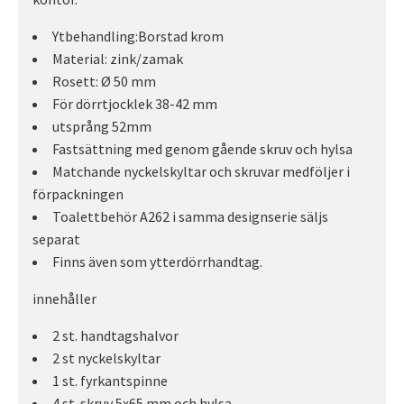
Ytbehandling:Borstad krom
Material: zink/zamak
Rosett: Ø 50 mm
För dörrtjocklek 38-42 mm
utsprång 52mm
Fastsättning med genom gående skruv och hylsa
Matchande nyckelskyltar och skruvar medföljer i
förpackningen
Toalettbehör A262 i samma designserie säljs
separat
Finns även som ytterdörrhandtag.
innehåller
2 st. handtagshalvor
2 st nyckelskyltar
1 st. fyrkantspinne
4 st. skruv 5x65 mm och hylsa