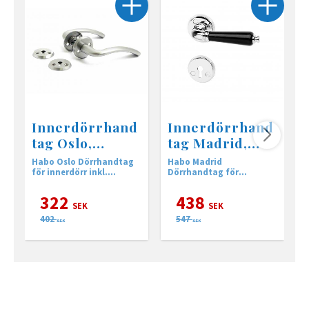
Innerdörrhand
Innerdörrhand
tag Oslo,
tag Madrid,
borstad krom
Krom
Habo Oslo Dörrhandtag
Habo Madrid
H
för innerdörr inkl.
Dörrhandtag för
f
nyckelskylt.
innerdörr inkl.
n
nyckelskylt.
322
438
SEK
SEK
402
547
SEK
SEK