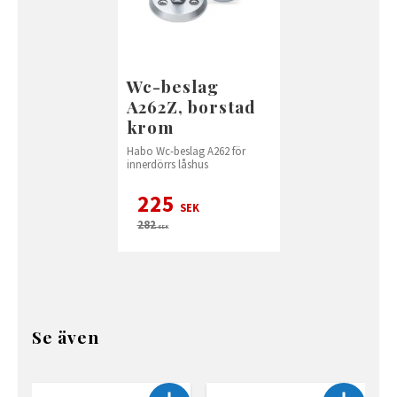
Wc-beslag
A262Z, borstad
krom
Habo Wc-beslag A262 för
innerdörrs låshus
225
SEK
282
SEK
Se även