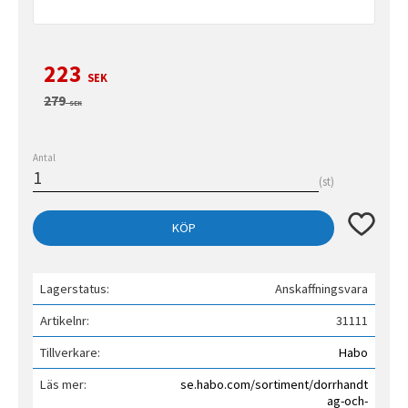
Nedsatt pris:
223
SEK
Ordinarie pris:
279
SEK
Antal
st
Lägg till 
KÖP
Lagerstatus
Anskaffningsvara
Artikelnr
31111
Tillverkare
Habo
Läs mer
se.habo.com/sortiment/dorrhandt
ag-och-