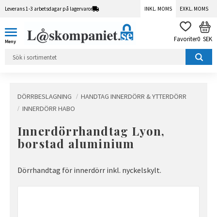
Leverans 1-3 arbetsdagar på lagervaror
INKL. MOMS
EXKL. MOMS
Meny
KUN
FAVORITER
0
SEK
DÖRRBESLAGNING
HANDTAG INNERDÖRR & YTTERDÖRR
INNERDÖRR HABO
Innerdörrhandtag Lyon,
borstad aluminium
Dörrhandtag för innerdörr inkl. nyckelskylt.