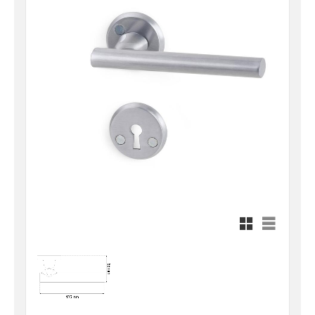
Rutnätsvy
Listvy