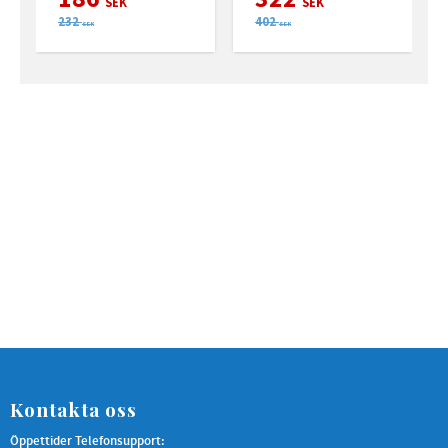
SEK
SEK
232
402
SEK
SEK
Kontakta oss
Öppettider Telefonsupport: