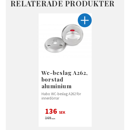
RELATERADE PRODUKTER
Wc-beslag A262,
borstad
aluminium
Habo WC-beslag A262 för
innerdörrar
136
SEK
169
SEK