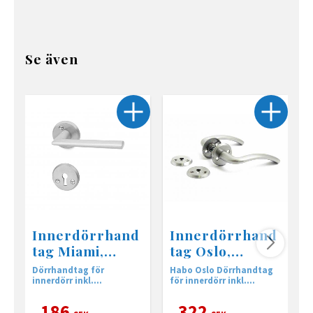
Se även
Innerdörrhand
Innerdörrhand
tag Miami,
tag Oslo,
borstad
borstad krom
Dörrhandtag för
Habo Oslo Dörrhandtag
H
aluminium
innerdörr inkl.
för innerdörr inkl.
f
nyckelskylt.
nyckelskylt.
n
186
322