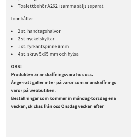
Toalettbehör A262 i samma säljs separat
Innehåller
2 st. handtagshalvor
2 st nyckelskyltar
1 st. fyrkantspinne 8mm
4 st. skruv 5x65 mm och hylsa
OBS!
Produkten är anskaffningsvara hos oss.
Ångerrätt gäller inte - på varor som är anskaffnings
varor på webbutiken.
Beställningar som kommer in måndag-torsdag ena
veckan, skickas från oss Onsdag veckan efter