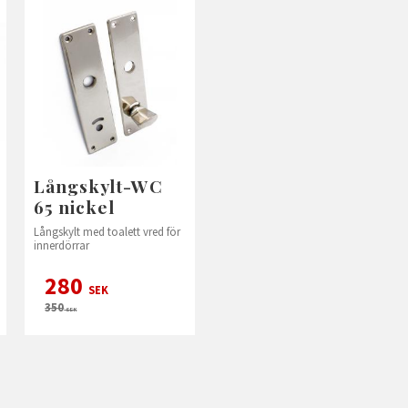
Långskylt-WC
65 nickel
Långskylt med toalett vred för
innerdörrar
280
SEK
350
SEK