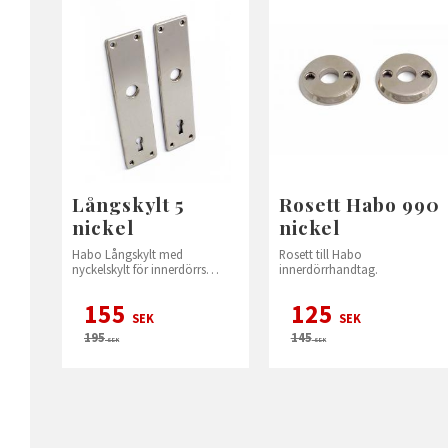
Långskylt 5
Rosett Habo 990
nickel
nickel
Habo Långskylt med
Rosett till Habo
nyckelskylt för innerdörrs
innerdörrhandtag.
handtag.
155
125
SEK
SEK
195
145
SEK
SEK