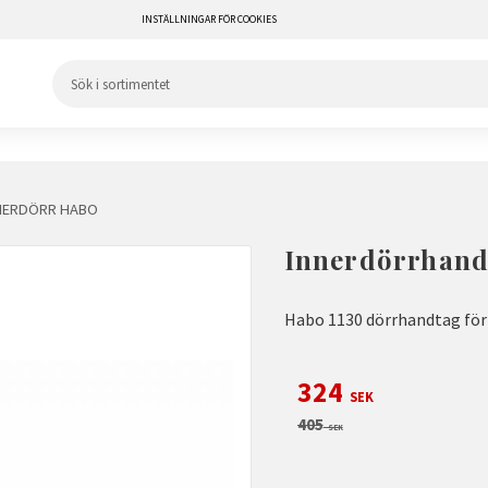
INSTÄLLNINGAR FÖR COOKIES
NERDÖRR HABO
Innerdörrhand
Habo 1130 dörrhandtag för i
Nedsatt pris:
324
SEK
Ordinarie pris:
405
SEK