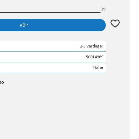
st
Lägg till i fav
KÖP
2-3 vardagar
50014969
Habo
bo