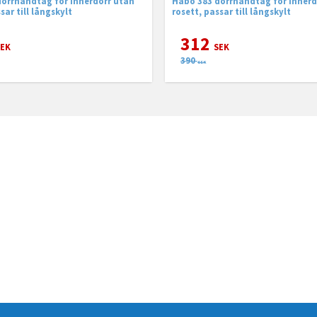
örrhandtag för innerdörr utan
Habo 383 dörrhandtag för innerd
sar till långskylt
rosett, passar till långskylt
312
EK
SEK
390
SEK