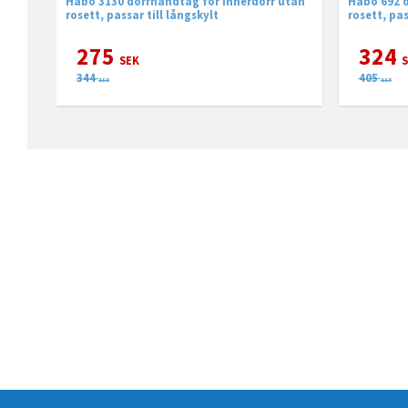
Habo 3130 dörrhandtag för innerdörr utan
Habo 692 d
rosett, passar till långskylt
rosett, pas
275
324
SEK
S
344
405
SEK
SEK