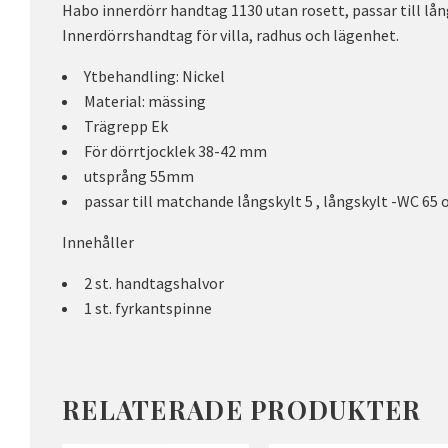
Habo innerdörr handtag 1130 utan rosett, passar till lån
Innerdörrshandtag för villa, radhus och lägenhet.
Ytbehandling: Nickel
Material: mässing
Trägrepp Ek
För dörrtjocklek 38-42 mm
utsprång 55mm
passar till matchande långskylt 5 , långskylt -WC 65 o
Innehåller
2 st. handtagshalvor
1 st. fyrkantspinne
RELATERADE PRODUKTER