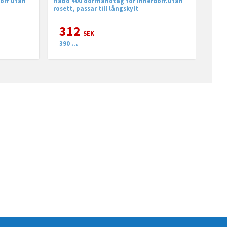
örr utan
Habo 400 dörrhandtag för innerdörr.utan
rosett, passar till långskylt
312
SEK
390
SEK