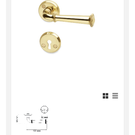
Rutnätsvy
Listvy