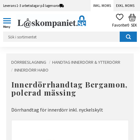
Leverans 1-3 arbetsdagar på lagervaror
INKL. MOMS
EXKL. MOMS
Meny
KUN
FAVORITER
0
SEK
DÖRRBESLAGNING
HANDTAG INNERDÖRR & YTTERDÖRR
INNERDÖRR HABO
Innerdörrhandtag Bergamon,
polerad mässing
Dörrhandtag för innerdörr inkl. nyckelskylt