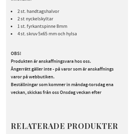
2 st. handtagshalvor
2 st nyckelskyltar
1 st. fyrkantspinne 8mm
4 st. skruv 5x65 mm och hylsa
OBS!
Produkten är anskaffningsvara hos oss.
Ångerrätt gäller inte - på varor som är anskaffnings
varor på webbutiken.
Beställningar som kommer in måndag-torsdag ena
veckan, skickas från oss Onsdag veckan efte
r
RELATERADE PRODUKTER