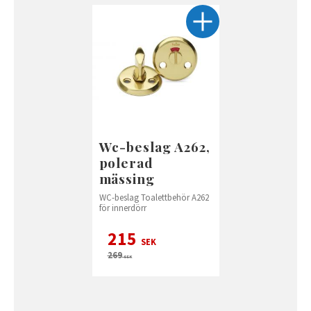
Wc-beslag A262,
polerad
mässing
WC-beslag Toalettbehör A262
för innerdörr
215
SEK
269
SEK