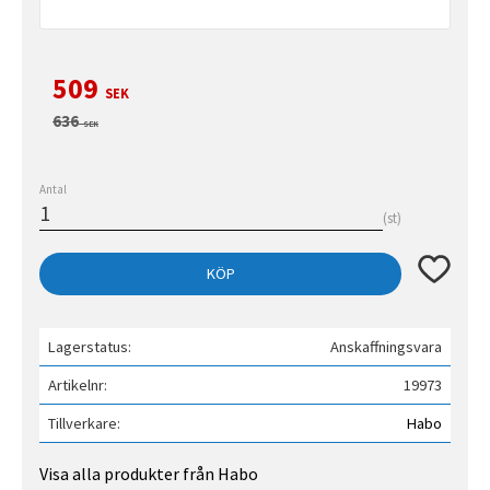
Nedsatt pris:
509
SEK
Ordinarie pris:
636
SEK
Antal
st
Lägg till 
KÖP
Lagerstatus
Anskaffningsvara
Artikelnr
19973
Tillverkare
Habo
Visa alla produkter från Habo