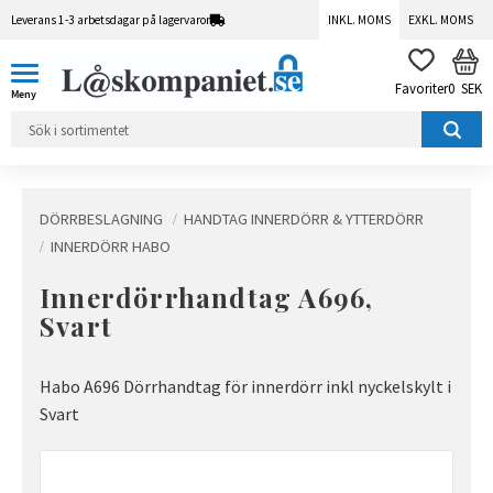
Leverans 1-3 arbetsdagar på lagervaror
INKL. MOMS
EXKL. MOMS
Meny
KUN
FAVORITER
0
SEK
DÖRRBESLAGNING
HANDTAG INNERDÖRR & YTTERDÖRR
INNERDÖRR HABO
Innerdörrhandtag A696,
Svart
Habo A696 Dörrhandtag för innerdörr inkl nyckelskylt i
Svart