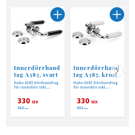
Innerdörrhand
Innerdörrhand
tag A383, svart
tag A387, krom
Habo A383 Dörrhandtag
Habo A387 Dörrhandtag
D
för innerdörr inkl.
för innerdörr inkl.
i
nyckelskylt
nyckelskylt
i
330
330
SEK
SEK
412
412
SEK
SEK