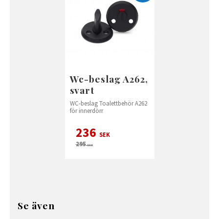
Wc-beslag A262,
svart
WC-beslag Toalettbehör A262
för innerdörr
236
SEK
295
SEK
Se även