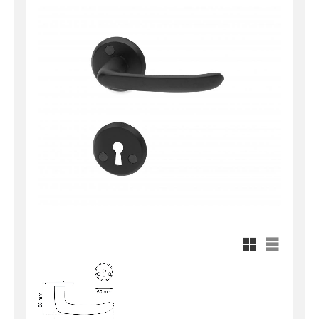
Rutnätsvy
Listvy