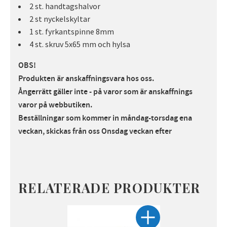
2 st. handtagshalvor
2 st nyckelskyltar
1 st. fyrkantspinne 8mm
4 st. skruv 5x65 mm och hylsa
OBS!
Produkten är anskaffningsvara hos oss.
Ångerrätt gäller inte - på varor som är anskaffnings
varor på webbutiken.
Beställningar som kommer in måndag-torsdag ena
veckan, skickas från oss Onsdag veckan efte
r
RELATERADE PRODUKTER