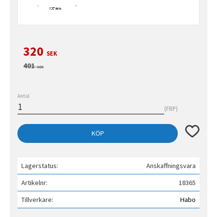
Nedsatt pris:
320
SEK
Ordinarie pris:
401
SEK
Antal
FRP
Lägg till 
KÖP
Lagerstatus
Anskaffningsvara
Artikelnr
18365
Tillverkare
Habo