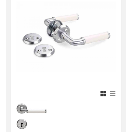
Rutnätsvy
Listvy