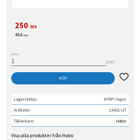
Nedsatt pris:
250
SEK
Ordinarie pris:
412
SEK
Antal
FRP
Lägg till 
KÖP
Lagerstatus
4 FRP i lager
Artikelnr
13431-UT
Tillverkare
Habo
Visa alla produkter från Habo