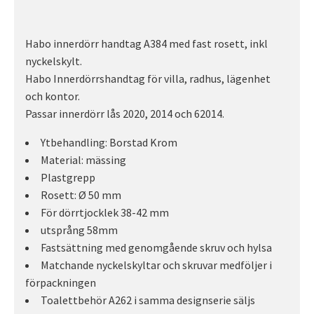
Habo innerdörr handtag A384 med fast rosett, inkl
nyckelskylt.
Habo Innerdörrshandtag för villa, radhus, lägenhet
och kontor.
Passar innerdörr lås 2020, 2014 och 62014.
Ytbehandling: Borstad Krom
Material: mässing
Plastgrepp
Rosett: Ø 50 mm
För dörrtjocklek 38-42 mm
utsprång 58mm
Fastsättning med genomgående skruv och hylsa
Matchande nyckelskyltar och skruvar medföljer i
förpackningen
Toalettbehör A262 i samma designserie säljs