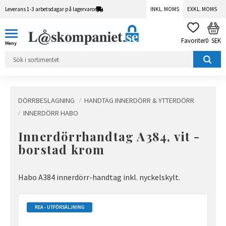
Leverans 1-3 arbetsdagar på lagervaror
INKL. MOMS
EXKL. MOMS
Meny
KUN
FAVORITER
0
SEK
DÖRRBESLAGNING
HANDTAG INNERDÖRR & YTTERDÖRR
INNERDÖRR HABO
Innerdörrhandtag A384, vit -
borstad krom
Habo A384 innerdörr-handtag inkl. nyckelskylt.
REA - UTFÖRSÄLJNING