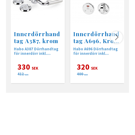
Innerdörrhand
Innerdörrhand
tag A387, krom
tag A696, Krom
Inkl Wc beslag
Habo A387 Dörrhandtag
Habo A696 Dörrhandtag
H
för innerdörr inkl.
för innerdörr inkl
f
nyckelskylt
nyckelskylt i Krom
n
330
320
SEK
SEK
412
400
SEK
SEK