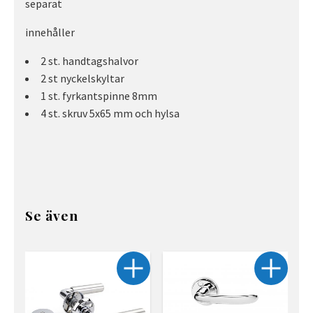
separat
innehåller
2 st. handtagshalvor
2 st nyckelskyltar
1 st. fyrkantspinne 8mm
4 st. skruv 5x65 mm och hylsa
Se även