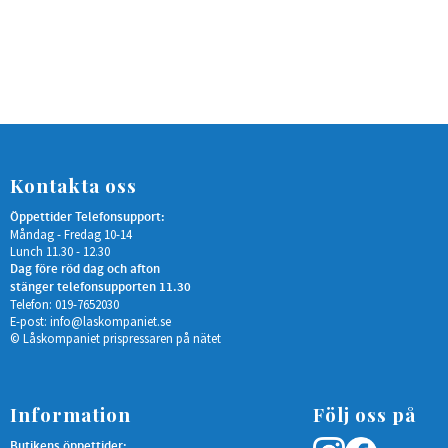
Kontakta oss
Öppettider Telefonsupport:
Måndag - Fredag 10-14
Lunch 11.30 - 12.30
Dag före röd dag och afton
stänger telefonsupporten 11.30
Telefon: 019-7652030
E-post:
info@laskompaniet.se
© Låskompaniet prispressaren på nätet
Information
Följ oss på
Butikens öppettider: