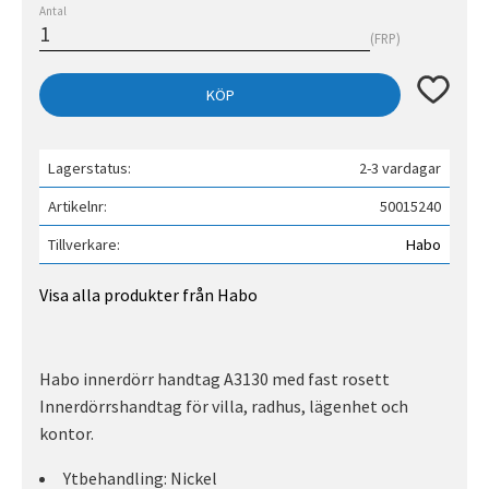
Antal
FRP
Lägg till 
KÖP
Lagerstatus
2-3 vardagar
Artikelnr
50015240
Tillverkare
Habo
Visa alla produkter från Habo
Habo innerdörr handtag A3130 med fast rosett
Innerdörrshandtag för villa, radhus, lägenhet och
kontor.
Ytbehandling: Nickel