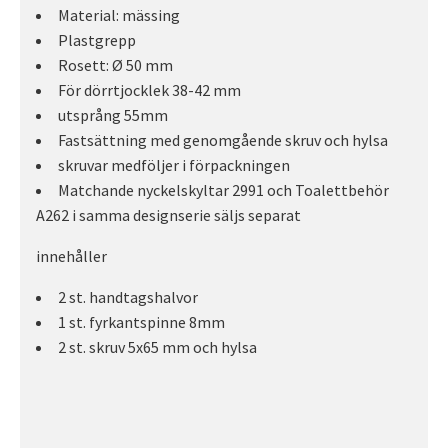
Material: mässing
Plastgrepp
Rosett: Ø 50 mm
För dörrtjocklek 38-42 mm
utsprång 55mm
Fastsättning med genomgående skruv och hylsa
skruvar medföljer i förpackningen
Matchande nyckelskyltar 2991 och Toalettbehör
A262 i samma designserie säljs separat
innehåller
2 st. handtagshalvor
1 st. fyrkantspinne 8mm
2 st. skruv 5x65 mm och hylsa