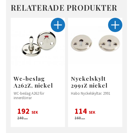
RELATERADE PRODUKTER
Wc-beslag
Nyckelskylt
A262Z, nickel
2991Z nickel
WC-beslag A262 för
Habo Nyckelskyltar. 2991
innerdörrar
192
114
SEK
SEK
240
160
SEK
SEK