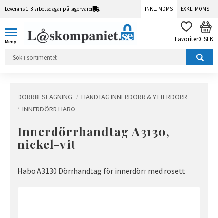
Leverans 1-3 arbetsdagar på lagervaror
INKL. MOMS
EXKL. MOMS
Meny
KUN
FAVORITER
0
SEK
DÖRRBESLAGNING
HANDTAG INNERDÖRR & YTTERDÖRR
INNERDÖRR HABO
Innerdörrhandtag A3130,
nickel-vit
Habo A3130 Dörrhandtag för innerdörr med rosett