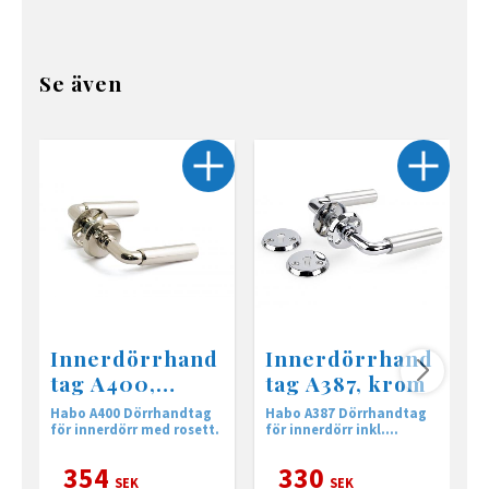
Se även
Innerdörrhand
Innerdörrhand
tag A400,
tag A387, krom
Nickel
Habo A400 Dörrhandtag
Habo A387 Dörrhandtag
H
för innerdörr med rosett.
för innerdörr inkl.
f
nyckelskylt
n
354
330
SEK
SEK