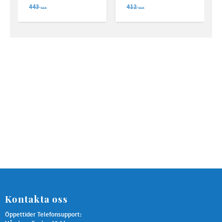
443
412
SEK
SEK
Kontakta oss
Öppettider Telefonsupport: