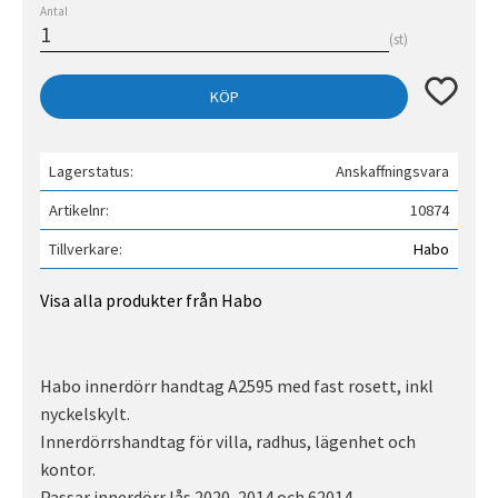
Antal
st
Lägg till 
KÖP
Lagerstatus
Anskaffningsvara
Artikelnr
10874
Tillverkare
Habo
Visa alla produkter från Habo
Habo innerdörr handtag A2595 med fast rosett, inkl
nyckelskylt.
Innerdörrshandtag för villa, radhus, lägenhet och
kontor.
Passar innerdörr lås 2020, 2014 och 62014.