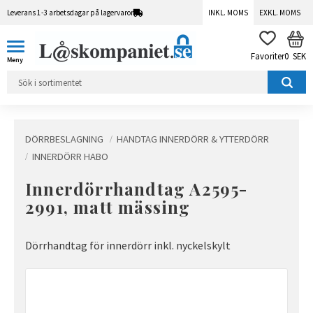
Leverans 1-3 arbetsdagar på lagervaror
INKL. MOMS
EXKL. MOMS
Meny
KUN
FAVORITER
0
SEK
DÖRRBESLAGNING
HANDTAG INNERDÖRR & YTTERDÖRR
INNERDÖRR HABO
Innerdörrhandtag A2595-
2991, matt mässing
Dörrhandtag för innerdörr inkl. nyckelskylt