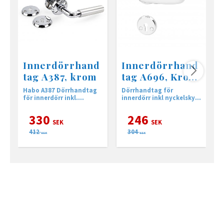
Innerdörrhand
Innerdörrhand
tag A387, krom
tag A696, Krom
inkl.
Habo A387 Dörrhandtag
Dörrhandtag för
H
nyckelskylt
för innerdörr inkl.
innerdörr inkl nyckelskylt
f
nyckelskylt
i Krom
n
330
246
SEK
SEK
412
304
SEK
SEK