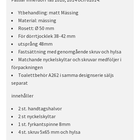
Ytbehandling: matt Mässing
Material: mässing
Rosett: Ø 50 mm
För dörrtjocklek 38-42 mm
utsprång 48mm
Fastsättning med genomgående skruv och hylsa
Matchande nyckelskyltar och skruvar medföljer i
förpackningen
Toalettbehör A262 i samma designserie säljs
separat
innehåller
2 st. handtagshalvor
2 st nyckelskyltar
1 st. fyrkantspinne 8mm
4 st. skruv 5x65 mm och hylsa