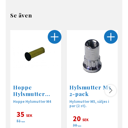
Se även
Hoppe
Hylsmutter M5
Hylsmutter
2-pack
M4x20 svart
Hoppe Hylsmutter M4
Hylsmutter M5, säljes i
H
par (2 st).
35
SEK
20
SEK
51
SEK
30
SEK