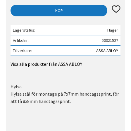
Lägg till 
KÖP
Lagerstatus
I lager
Artikelnr
50021527
Tillverkare
ASSA ABLOY
Visa alla produkter från ASSA ABLOY
Hylsa
Hylsa stål för montage på 7x7mm handtagssprint, för
att få 8x8mm handtagssprint.