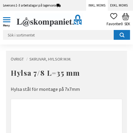
Leverans 1-3 arbetsdagar på lagervaror
INKL. MOMS
EXKL. MOMS
Meny
KUN
FAVORITER
0
SEK
ÖVRIGT
SKRUVAR, HYLSOR M.M.
Hylsa 7/8 L=35 mm
Hylsa stål för montage på 7x7mm