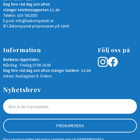
Dag före röd dag och afton
stänger telefonsupporten 11.30
Telefon: 019-7652030
E-post:
info@laskompaniet.se
© Låskompaniet prispressaren på nätet
Information
Följ oss på
Butikens öppettider:
Måndag - Fredag 07:00-16:00
Dag före röd dag och afton stänger butiken 13.00
Adress: Nastagatan 8 Örebro
Nyhetsbrev
PRENUMERERA
integritetspolicy
Dina personuppgifter behandlas i enlighet med vår
.