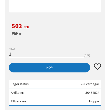
Nedsatt pris:
503
SEK
Ordinarie pris:
723
SEK
Antal
par
Lägg till 
KÖP
Lagerstatus
2-3 vardagar
Artikelnr
50464824
Tillverkare
Hoppe