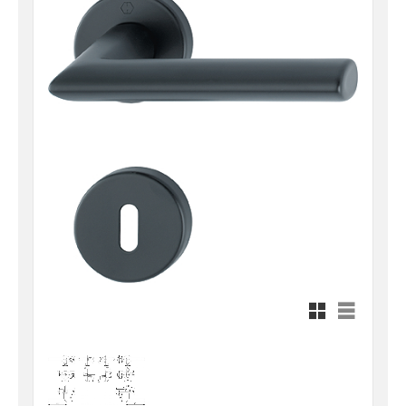
Rutnätsvy
Listvy