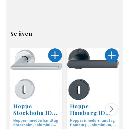
Se även
Hoppe
Hoppe
Stockholm ID
Hamburg ID
Handtag silver
Handtag svart
Hoppes innedörrhandtag
Hoppes innedörrhandtag
H
Stockholm, i aluminium,
Hamburg , i aluminium,
L