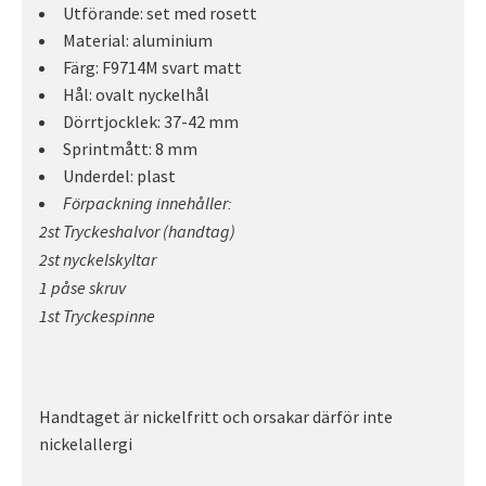
Utförande: set med rosett
Material: aluminium
Färg: F9714M svart matt
Hål: ovalt nyckelhål
Dörrtjocklek: 37-42 mm
Sprintmått: 8 mm
Underdel: plast
Förpackning innehåller:
2st Tryckeshalvor (handtag)
2st nyckelskyltar
1 påse skruv
1st Tryckespinne
Handtaget är nickelfritt och orsakar därför inte
nickelallergi