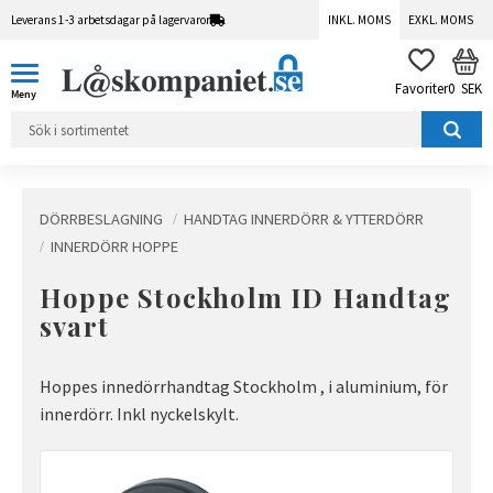
Leverans 1-3 arbetsdagar på lagervaror
INKL. MOMS
EXKL. MOMS
Meny
KUN
FAVORITER
0
SEK
DÖRRBESLAGNING
HANDTAG INNERDÖRR & YTTERDÖRR
INNERDÖRR HOPPE
Hoppe Stockholm ID Handtag
svart
Hoppes innedörrhandtag Stockholm , i aluminium, för
innerdörr. Inkl nyckelskylt.