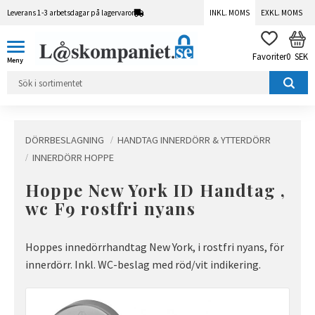
Leverans 1-3 arbetsdagar på lagervaror
INKL. MOMS
EXKL. MOMS
Meny
KUN
FAVORITER
0
SEK
DÖRRBESLAGNING
HANDTAG INNERDÖRR & YTTERDÖRR
INNERDÖRR HOPPE
Hoppe New York ID Handtag ,
wc F9 rostfri nyans
Hoppes innedörrhandtag New York, i rostfri nyans, för
innerdörr. Inkl. WC-beslag med röd/vit indikering.