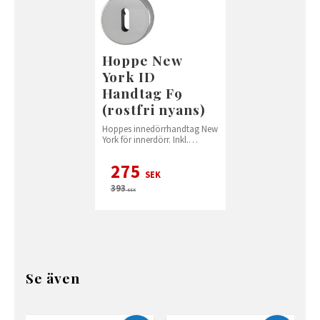
Hoppe New
York ID
Handtag F9
(rostfri nyans)
Hoppes innedörrhandtag New
York för innerdörr. Inkl.
nyckelskylt.
275
SEK
393
SEK
Se även