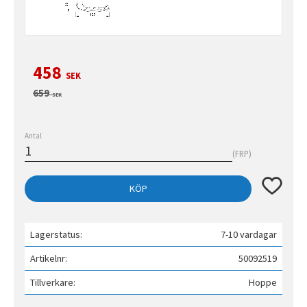
Nedsatt pris:
458
SEK
Ordinarie pris:
659
SEK
Antal
FRP
Lägg till 
KÖP
Lagerstatus
7-10 vardagar
Artikelnr
50092519
Tillverkare
Hoppe