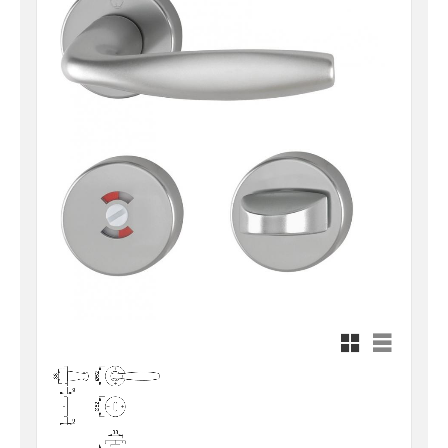
Rutnätsvy
Listvy