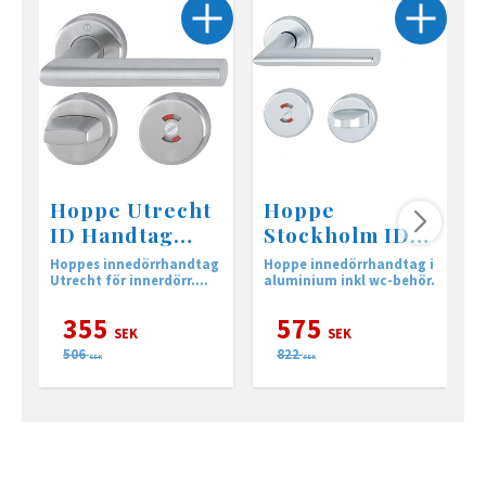
Hoppe Utrecht
Hoppe
ID Handtag
Stockholm ID
WC, F69
Handtag WC
Hoppes innedörrhandtag
Hoppe innedörrhandtag i
H
rostfritt
silver
Utrecht för innerdörr.
aluminium inkl wc-behör.
L
Inkl. nyckelskylt
i
n
355
575
SEK
SEK
506
822
SEK
SEK