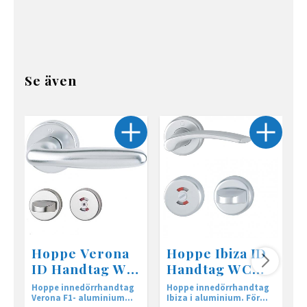
Se även
Hoppe Verona
Hoppe Ibiza ID
ID Handtag WC
Handtag WC
silver
silver
Hoppe innedörrhandtag
Hoppe innedörrhandtag
H
Verona F1- aluminium
Ibiza i aluminium. För
S