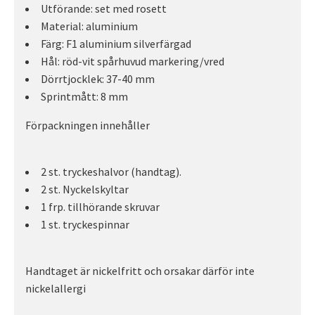
Utförande: set med rosett
Material: aluminium
Färg: F1 aluminium silverfärgad
Hål: röd-vit spårhuvud markering/vred
Dörrtjocklek: 37-40 mm
Sprintmått: 8 mm
Förpackningen innehåller
2 st. tryckeshalvor (handtag).
2 st. Nyckelskyltar
1 frp. tillhörande skruvar
1 st. tryckespinnar
Handtaget är nickelfritt och orsakar därför inte
nickelallergi