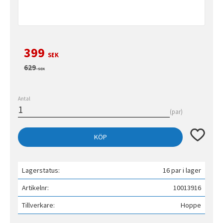
Nedsatt pris:
399
SEK
Ordinarie pris:
629
SEK
Antal
par
Lägg till 
KÖP
Lagerstatus
16 par i lager
Artikelnr
10013916
Tillverkare
Hoppe