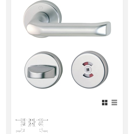
Rutnätsvy
Listvy