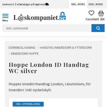
Leverans 1-3 arbetsdagar på lagervaror
INKL. MOMS
EXKL. MOMS
Meny
KUN
FAVORITER
0
SEK
DÖRRBESLAGNING
HANDTAG INNERDÖRR & YTTERDÖRR
INNERDÖRR HOPPE
Hoppe London ID Handtag
WC silver
Hoppes innedörrhandtag London, i aluminium, för
innerdörr. Inkl nyckelskylt.
REA - UTFÖRSÄLJNING