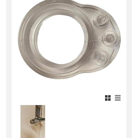
Rutnätsvy
Listvy