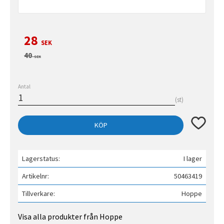
Nedsatt pris:
28
SEK
Ordinarie pris:
40
SEK
Antal
st
Lägg till 
KÖP
Lagerstatus
I lager
Artikelnr
50463419
Tillverkare
Hoppe
Visa alla produkter från Hoppe