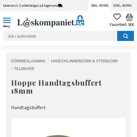
Leverans 1-3 arbetsdagar på lagervaror
INKL. MOMS
EXKL. MOMS
Meny
KUN
FAVORITER
0
SEK
DÖRRBESLAGNING
HANDTAG INNERDÖRR & YTTERDÖRR
TILLBEHÖR
Hoppe Handtagsbuffert
18mm
Handtagsbuffert