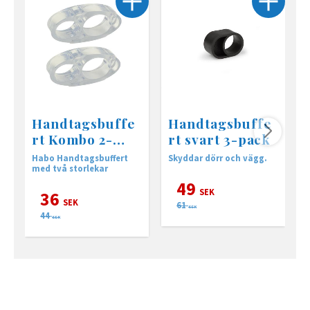
Handtagsbuffe
Handtagsbuffe
rt Kombo 2-
rt svart 3-pack
pack
Habo Handtagsbuffert
Skyddar dörr och vägg.
S
med två storlekar
49
SEK
36
SEK
61
SEK
44
SEK