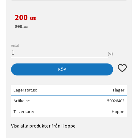
Nedsatt pris:
200
SEK
Ordinarie pris:
290
SEK
Antal
st
Lägg till 
KÖP
Lagerstatus
I lager
Artikelnr
50026403
Tillverkare
Hoppe
Visa alla produkter från Hoppe