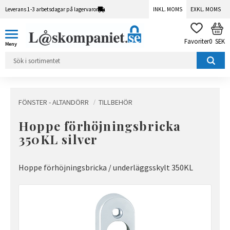
Leverans 1-3 arbetsdagar på lagervaror
INKL. MOMS
EXKL. MOMS
Meny
KUN
FAVORITER
0
SEK
FÖNSTER - ALTANDÖRR
TILLBEHÖR
Hoppe förhöjningsbricka
350KL silver
Hoppe förhöjningsbricka / underläggsskylt 350KL