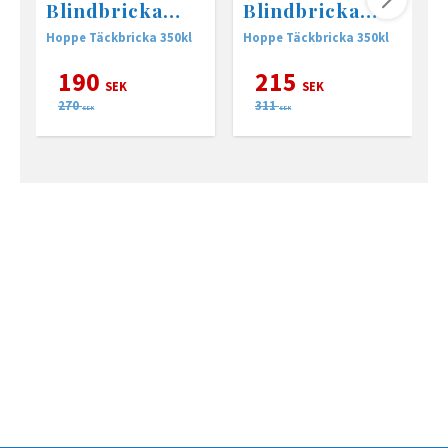
Blindbricka
Blindbricka
350KL silver
350KL svart
Hoppe Täckbricka 350kl
Hoppe Täckbricka 350kl
u
o
190
215
SEK
SEK
270
311
SEK
SEK