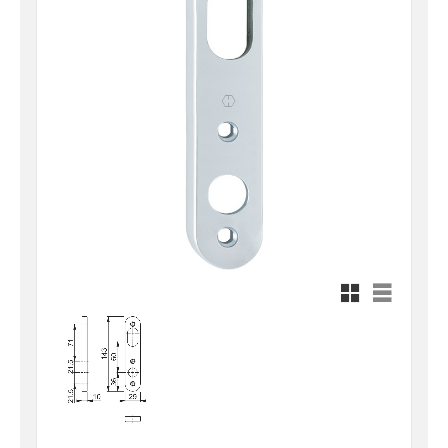
Rutnätsvy
Listvy