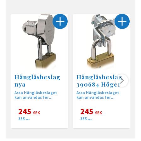
Hänglåsbeslag
Hänglåsbeslag
nya
390684 Höger
Assa Hänglåsbeslaget
Assa Hänglåsbeslaget
A
kan användas för
kan användas för
b
materialtjocklek upp till
materialtjocklek upp till
16 mm
16 mm
245
245
SEK
SEK
355
355
SEK
SEK