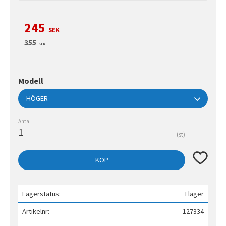
Nedsatt pris:
245
SEK
Ordinarie pris:
355
SEK
Modell
Antal
st
Lägg till 
KÖP
Lagerstatus
I lager
Artikelnr
127334