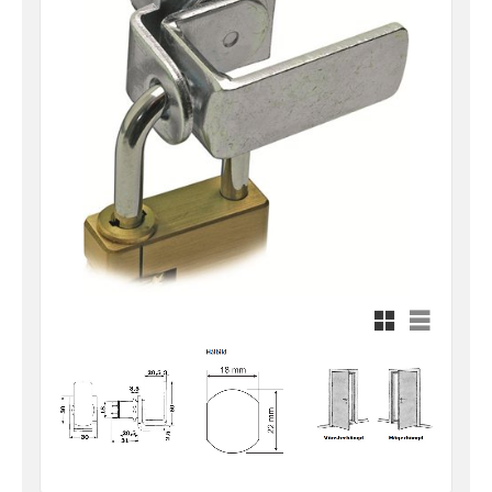
Rutnätsvy
Listvy