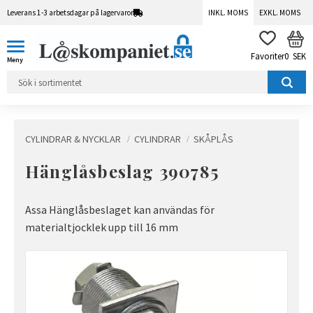
Leverans 1-3 arbetsdagar på lagervaror
INKL. MOMS
EXKL. MOMS
Meny
KUN
FAVORITER
0
SEK
CYLINDRAR & NYCKLAR
CYLINDRAR
SKÅPLÅS
Hänglåsbeslag 390785
Assa Hänglåsbeslaget kan användas för
materialtjocklek upp till 16 mm