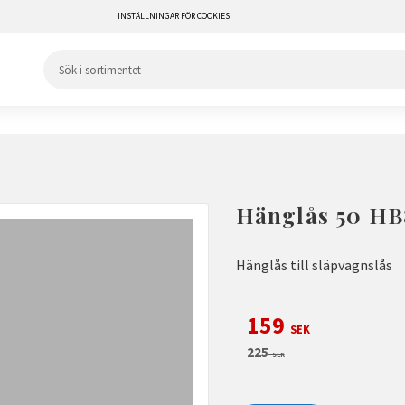
INSTÄLLNINGAR FÖR COOKIES
Hänglås 50 HB8
Hänglås till släpvagnslås
Nedsatt pris:
159
SEK
Ordinarie pris:
225
SEK