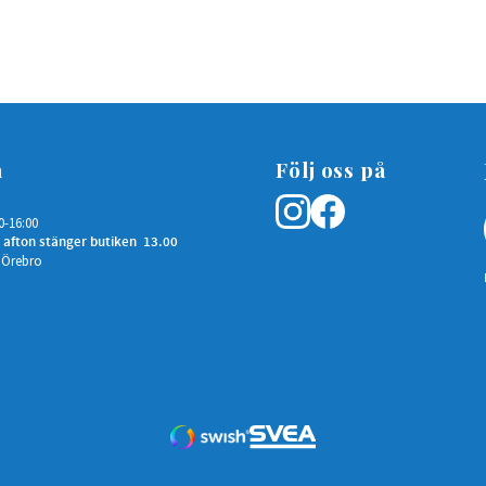
n
Följ oss på
0-16:00
 afton stänger butiken 13.00
 Örebro