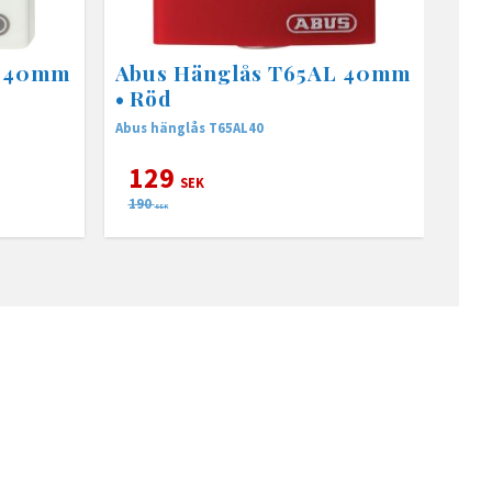
L 40mm
Abus Hänglås T65AL 40mm
• Röd
Abus hänglås T65AL40
129
SEK
190
SEK