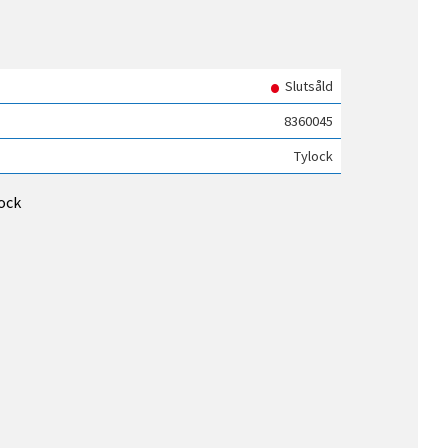
i favoriter
Slutsåld
8360045
Tylock
lock