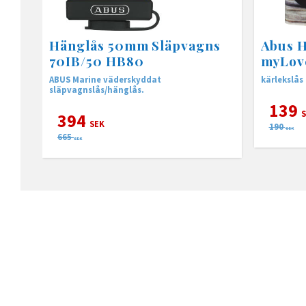
Hänglås 50mm Släpvagns
Abus 
70IB/50 HB80
myLov
ABUS Marine väderskyddat
kärlekslås
släpvagnslås/hänglås.
139
S
394
SEK
190
SEK
665
SEK