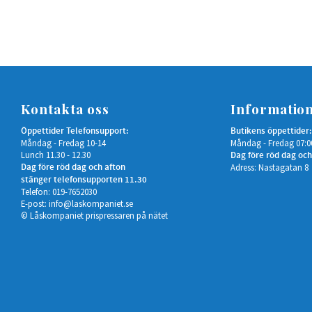
Kontakta oss
Informatio
Öppettider Telefonsupport:
Butikens öppettider:
Måndag - Fredag 10-14
Måndag - Fredag 07:0
Lunch 11.30 - 12.30
Dag före röd dag och
Dag före röd dag och afton
Adress: Nastagatan 8
stänger telefonsupporten 11.30
Telefon: 019-7652030
E-post:
info@laskompaniet.se
© Låskompaniet prispressaren på nätet