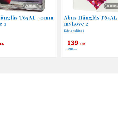
Hänglås T65AL 40mm
Abus Hänglås T65A
e 1
myLove 2
Kärlekslåset
139
EK
SEK
190
SEK