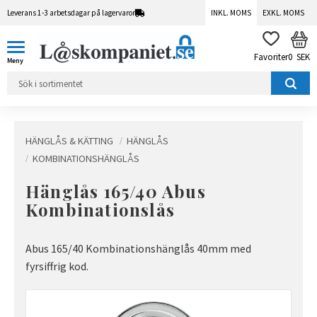
Leverans 1-3 arbetsdagar på lagervaror
INKL. MOMS
EXKL. MOMS
Meny
KUN
FAVORITER
0
SEK
HÄNGLÅS & KÄTTING
HÄNGLÅS
KOMBINATIONSHÄNGLÅS
Hänglås 165/40 Abus
Kombinationslås
Abus 165/40 Kombinationshänglås 40mm med
fyrsiffrig kod.