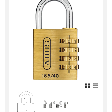
Rutnätsvy
Listvy