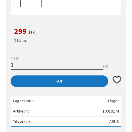
Nedsatt pris:
299
SEK
Ordinarie pris:
511
SEK
Antal
st
Lägg till 
KÖP
Lagerstatus
I lager
Artikelnr
10010174
Tillverkare
ABUS