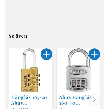
Se även
Hänglås 165/20
Abus Hänglås
Abus
160/40
Kombinationslå
Kombinationslå