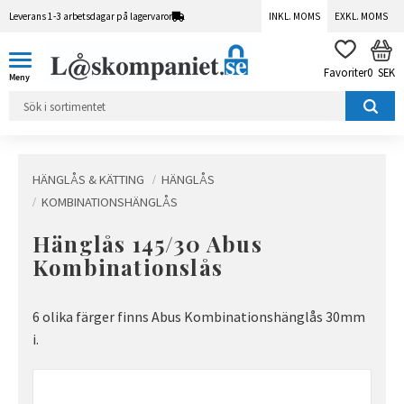
Leverans 1-3 arbetsdagar på lagervaror
INKL. MOMS
EXKL. MOMS
Meny
KUN
FAVORITER
0
SEK
HÄNGLÅS & KÄTTING
HÄNGLÅS
KOMBINATIONSHÄNGLÅS
Hänglås 145/30 Abus
Kombinationslås
6 olika färger finns Abus Kombinationshänglås 30mm
i.