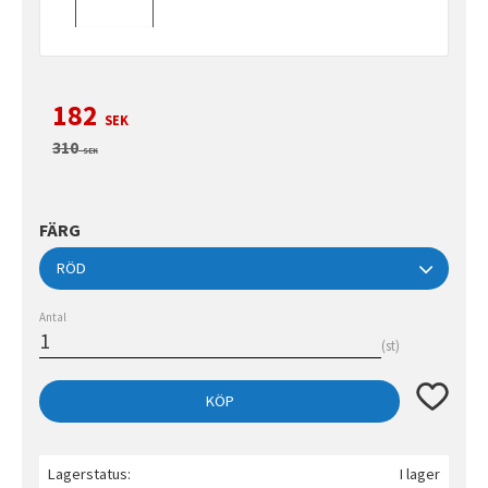
Nedsatt pris:
182
SEK
Ordinarie pris:
310
SEK
FÄRG
Antal
st
Lägg till 
KÖP
Lagerstatus
I lager