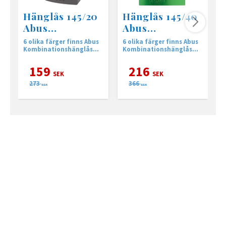
Hänglås 145/20
Hänglås 145/40
Abus
Abus
Kombinationslå
Kombinationslå
6 olika färger finns Abus
6 olika färger finns Abus
A
s
s
Kombinationshänglås
Kombinationshänglås
K
20mm i.
40mm i.
2
159
216
SEK
SEK
273
366
SEK
SEK