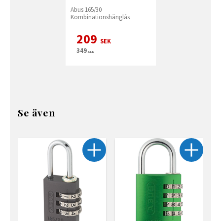
Abus 165/30
Kombinationshänglås
209
SEK
349
SEK
Se även