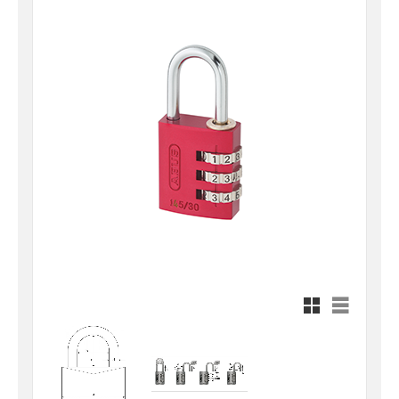
Rutnätsvy
Listvy