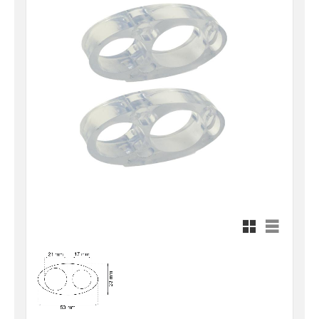
Rutnätsvy
Listvy