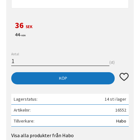
Nedsatt pris:
36
SEK
Ordinarie pris:
44
SEK
Antal
st
Lägg till 
KÖP
Lagerstatus
14 st i lager
Artikelnr
16552
Tillverkare
Habo
Visa alla produkter från Habo