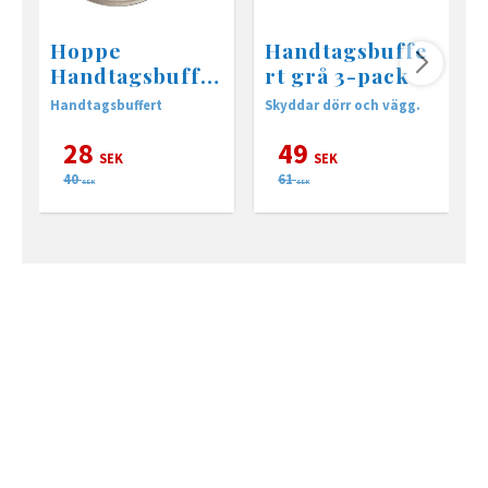
Hoppe
Handtagsbuffe
Handtagsbuffe
rt grå 3-pack
rt 18mm
Handtagsbuffert
Skyddar dörr och vägg.
S
28
49
SEK
SEK
40
61
SEK
SEK