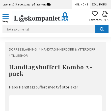
Leverans 1-3 arbetsdagar på lagervaror
INKL. MOMS
EXKL. MOMS
Meny
KUN
FAVORITER
0
SEK
DÖRRBESLAGNING
HANDTAG INNERDÖRR & YTTERDÖRR
TILLBEHÖR
Handtagsbuffert Kombo 2-
pack
Habo Handtagsbuffert med två storlekar