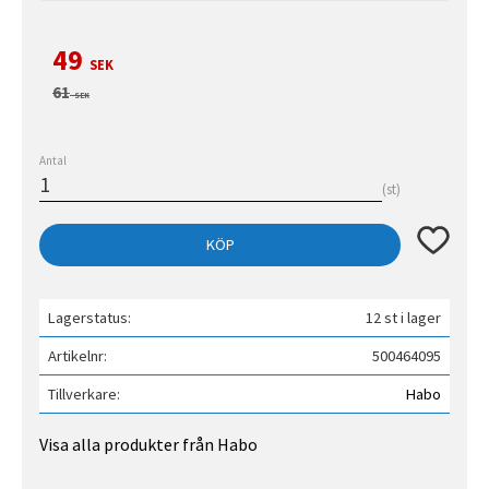
Nedsatt pris:
49
SEK
Ordinarie pris:
61
SEK
Antal
st
Lägg till 
KÖP
Lagerstatus
12 st i lager
Artikelnr
500464095
Tillverkare
Habo
Visa alla produkter från Habo