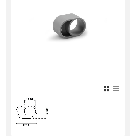
Rutnätsvy
Listvy