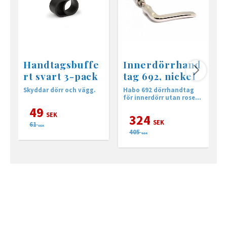
Handtagsbuffe
Innerdörrhand
rt svart 3-pack
tag 692, nickel
Skyddar dörr och vägg.
Habo 692 dörrhandtag
H
för innerdörr utan rosett,
m
passar till långskylt
49
SEK
324
SEK
61
SEK
405
SEK