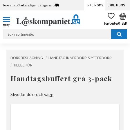
Leverans 1-3 arbetsdagar på lagervaror
INKL. MOMS
EXKL. MOMS
Meny
KUN
FAVORITER
0
SEK
DÖRRBESLAGNING
HANDTAG INNERDÖRR & YTTERDÖRR
TILLBEHÖR
Handtagsbuffert grå 3-pack
Skyddar dörr och vägg.