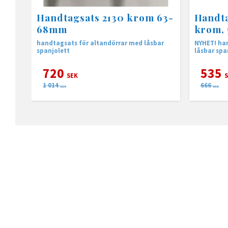
Handtagsats 2130 krom 63-
Handt
68mm
krom,
handtagsats för altandörrar med låsbar
NYHET! ha
spanjolett
låsbar spa
720
535
SEK
S
1 014
666
SEK
SEK