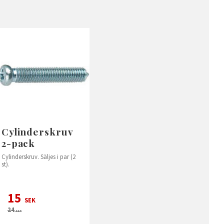
Cylinderskruv
2-pack
Cylinderskruv. Säljes i par (2
st).
15
SEK
24
SEK