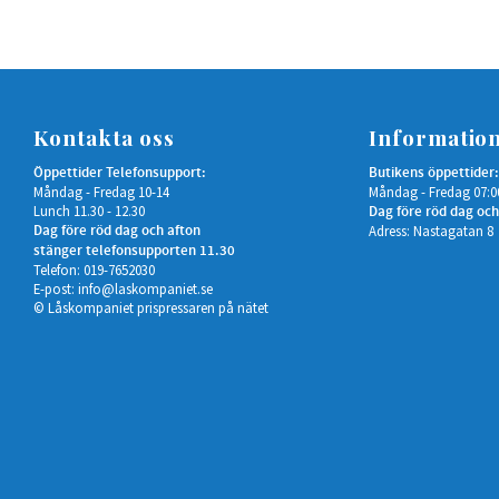
Kontakta oss
Informatio
Öppettider Telefonsupport:
Butikens öppettider:
Måndag - Fredag 10-14
Måndag - Fredag 07:0
Lunch 11.30 - 12.30
Dag före röd dag och
Dag före röd dag och afton
Adress: Nastagatan 8
stänger telefonsupporten 11.30
Telefon: 019-7652030
E-post:
info@laskompaniet.se
© Låskompaniet prispressaren på nätet