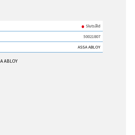
i favoriter
Slutsåld
50021807
ASSA ABLOY
SSA ABLOY