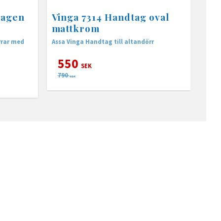
hagen
Vinga 7314 Handtag oval
mattkrom
rrar med
Assa Vinga Handtag till altandörr
550
SEK
790
SEK