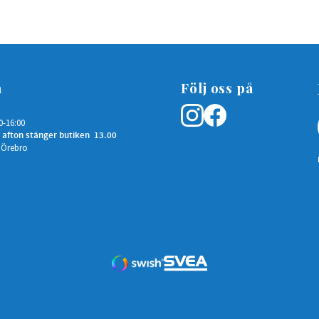
n
Följ oss på
0-16:00
 afton stänger butiken 13.00
 Örebro