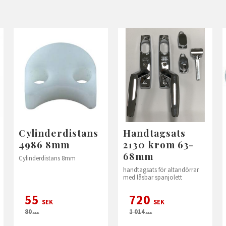
Cylinderdistans
Handtagsats
4986 8mm
2130 krom 63-
68mm
Cylinderdistans 8mm
handtagsats för altandörrar
med låsbar spanjolett
55
720
SEK
SEK
80
1 014
SEK
SEK