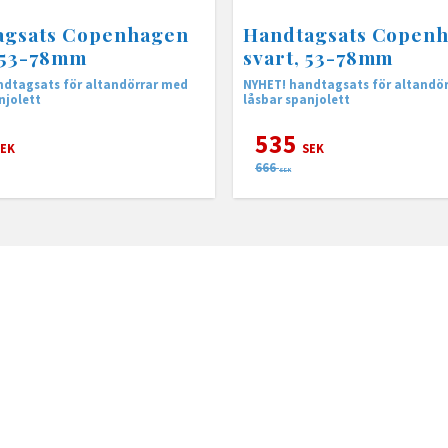
agsats Copenhagen
Handtagsats Copen
 53-78mm
svart, 53-78mm
ndtagsats för altandörrar med
NYHET! handtagsats för altandö
njolett
låsbar spanjolett
535
EK
SEK
666
SEK