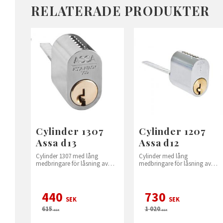
RELATERADE PRODUKTER
Cylinder 1307
Cylinder 1207
Assa d13
Assa d12
Cylinder 1307 med lång
Cylinder med lång
medbringare för låsning av
medbringare för låsning av
altandörr.
altandörr.
440
730
SEK
SEK
615
1 020
SEK
SEK