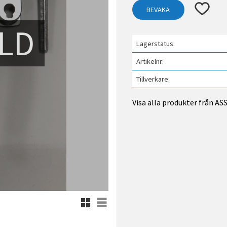
Lägg till 
BEVAKA
LD
Lagerstatus
Artikelnr
Tillverkare
Visa alla produkter från A
Rutnätsvy
Listvy