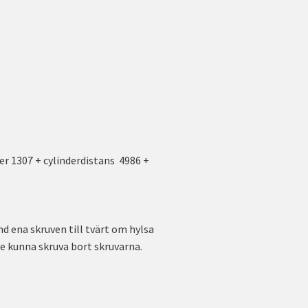
r 1307 + cylinderdistans 4986 +
nd ena skruven till tvärt om hylsa
le kunna skruva bort skruvarna.