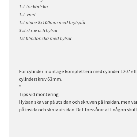
1st Täckbricka
1st vred
1st pinne 8x100mm med brytspår
3 st skruv och hylsor
1st blindbricka med hylsor
För cylinder montage komplettera med cylinder 1207 elle
cylinderskruv 63mm.
*
Tips vid montering.
Hylsan ska var på utsidan och skruven på insidan. men vä
på insida och skruv utsidan. Det försvårar att någon skul