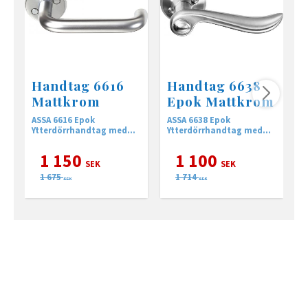
Handtag 6616
Handtag 6638
Mattkrom
Epok Mattkrom
ASSA 6616 Epok
ASSA 6638 Epok
A
Ytterdörrhandtag med
Ytterdörrhandtag med
Y
returfjäder
returfjäder
r
1 150
1 100
SEK
SEK
1 675
1 714
SEK
SEK