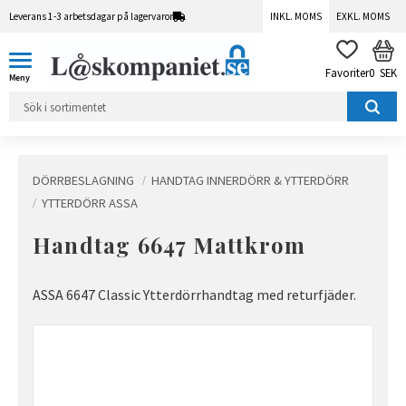
Leverans 1-3 arbetsdagar på lagervaror
INKL. MOMS
EXKL. MOMS
Meny
KUN
FAVORITER
0
SEK
DÖRRBESLAGNING
HANDTAG INNERDÖRR & YTTERDÖRR
YTTERDÖRR ASSA
Handtag 6647 Mattkrom
ASSA 6647 Classic Ytterdörrhandtag med returfjäder.