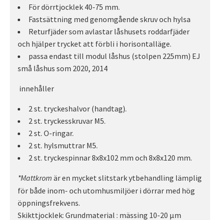
För dörrtjocklek 40-75 mm.
Fastsättning med genomgående skruv och hylsa
Returfjäder som avlastar låshusets roddarfjäder
och hjälper trycket att förbli i horisontalläge.
passa endast till modul låshus (stolpen 225mm) EJ
små låshus som 2020, 2014
innehåller
2 st. tryckeshalvor (handtag).
2 st. tryckesskruvar M5.
2 st. O-ringar.
2 st. hylsmuttrar M5.
2 st. tryckespinnar 8x8x102 mm och 8x8x120 mm.
är en mycket slitstark ytbehandling lämplig
*Mattkrom
för både inom- och utomhusmiljöer i dörrar med hög
öppningsfrekvens.
Skikttjocklek: Grundmaterial : mässing 10-20 µm