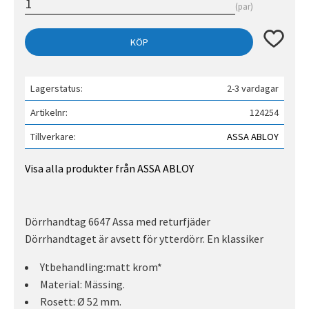
par
Lägg till 
KÖP
Lagerstatus
2-3 vardagar
Artikelnr
124254
Tillverkare
ASSA ABLOY
Visa alla produkter från ASSA ABLOY
Dörrhandtag 6647 Assa med returfjäder
Dörrhandtaget är avsett för ytterdörr. En klassiker
Ytbehandling:matt krom*
Material: Mässing.
Rosett: Ø 52 mm.