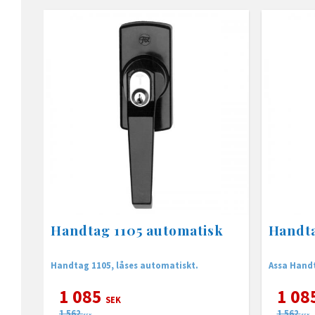
Handtag 1105 automatisk
Handta
Handtag 1105, låses automatiskt.
Assa Handt
1 085
1 08
SEK
1 562
1 562