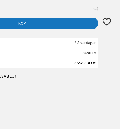
st
Lägg till i fav
KÖP
2-3 vardagar
7024118
ASSA ABLOY
SSA ABLOY