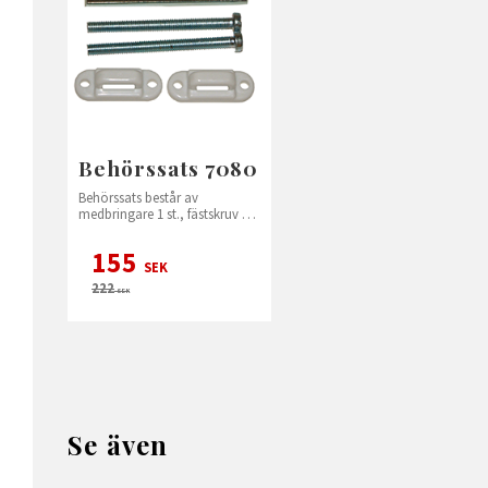
Behörssats 7080
Behörssats består av
medbringare 1 st., fästskruv 2
st. och stångstyrning 2 st. i
plast.
155
SEK
222
SEK
Se även