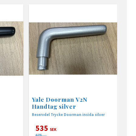
Yale Doorman V2N
Handtag silver
Reservdel Trycke Doorman insida silver
535
SEK
675