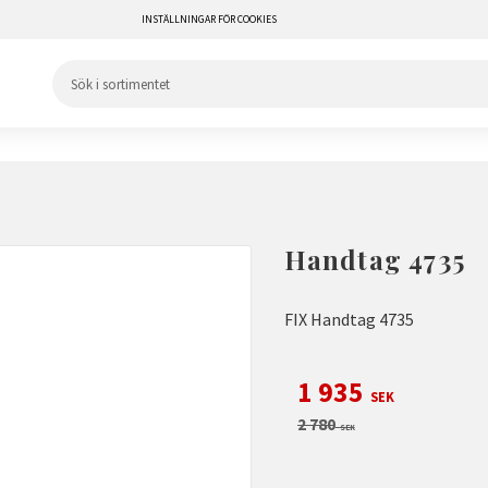
INSTÄLLNINGAR FÖR COOKIES
Handtag 4735
FIX Handtag 4735
Nedsatt pris:
1 935
SEK
Ordinarie pris:
2 780
SEK