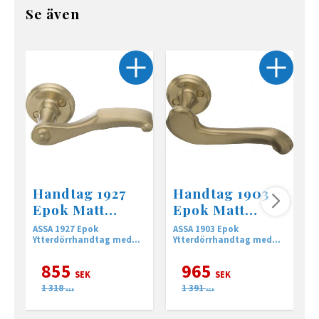
Se även
Handtag 1927
Handtag 1903
Epok Matt
Epok Matt
mässing
mässing
ASSA 1927 Epok
ASSA 1903 Epok
A
Ytterdörrhandtag med
Ytterdörrhandtag med
Y
returfjäder
returfjäder
r
855
965
SEK
SEK
1 318
1 391
SEK
SEK