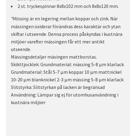
2 st. tryckespinnar 8x8x102 mm och 8x8x120 mm.
är en legering mellan koppar och zink. När
*Mässing
mässingen oxiderar förändras dess karaktär och ytan
skiftar i utseende. Denna process påskyndas i kustnära
miljöer varefter mässingen får ett mer antikt
utseende.
Mässingsdetaljer mäsingen mattborstas.
Skikttjocklek: Grundmaterial: mässing 5-8 µm klarlack
Grundmaterial: Stål 5-7 µm koppar 10 µm mattnickel
10-20 µm blanknickel 2-3 µm mässing 5-8 µm klarlack
Slitstyrka: Slitstyrkan på lacken är begränsad
Användning: Lämpar sig ej för utomhusanvändning i
kustnära miljöer