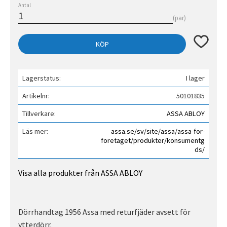
Antal
par
Lägg till 
KÖP
Lagerstatus
I lager
Artikelnr
50101835
Tillverkare
ASSA ABLOY
Läs mer
assa.se/sv/site/assa/assa-for-
foretaget/produkter/konsumentg
ds/
Visa alla produkter från ASSA ABLOY
Dörrhandtag 1956 Assa med returfjäder avsett för
ytterdörr.