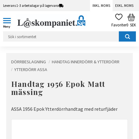
Leverans 1-3 arbetsdagar på lagervaror
INKL. MOMS
EXKL. MOMS
Meny
KUN
FAVORITER
0
SEK
DÖRRBESLAGNING
HANDTAG INNERDÖRR & YTTERDÖRR
YTTERDÖRR ASSA
Handtag 1956 Epok Matt
mässing
ASSA 1956 Epok Ytterdörrhandtag med returfjäder