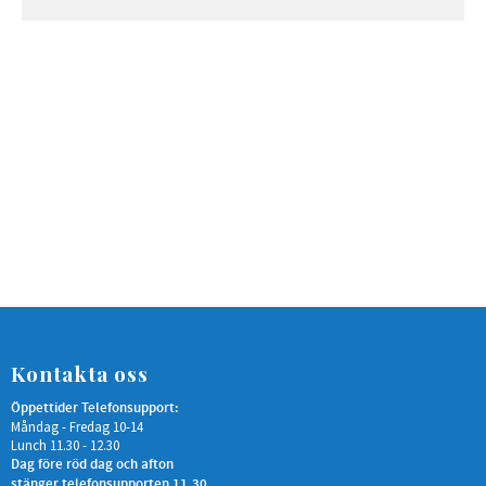
Kontakta oss
Öppettider Telefonsupport:
Måndag - Fredag 10-14
Lunch 11.30 - 12.30
Dag före röd dag och afton
stänger telefonsupporten 11.30