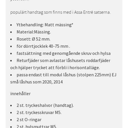
populärt handtag som finns med i Assa Entré satserna.
Ytbehandling: Matt mässing*
Material:Mässing.
Rosett: Ø 52 mm.
för dörrtjocklek 40-75 mm .
fastsättning med genomgående skruv och hylsa
Returfjäder som avlastar låshusets roddarfjäder
och hjälper trycket att förbli i horisontalläge.
passa endast till modul låshus (stolpen 225mm) EJ
små låshus som 2020, 2014
innehåller
2 st. tryckeshalvor (handtag).
2 st. tryckesskruvar M5.
2 st O-ringar
2 st. hylsmuttrar M5.