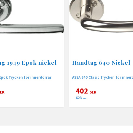
g 1949 Epok nickel
Handtag 640 Nickel
Epok Trycken för innerdörrar
ASSA 640 Clasic Trycken för inner
402
EK
SEK
623
SEK