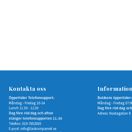
Kontakta oss
Informatio
Öppettider Telefonsupport:
Butikens öppettider:
Måndag - Fredag 10-14
Måndag - Fredag 07:0
Lunch 11.30 - 12.30
Dag före röd dag och
Dag före röd dag och afton
Adress: Nastagatan 8
stänger telefonsupporten 11.30
Telefon: 019-7652030
E-post:
info@laskompaniet.se