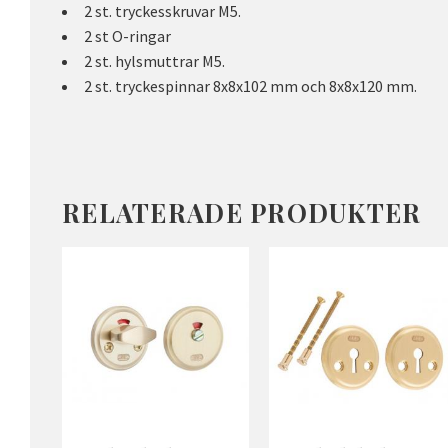
2 st. tryckesskruvar M5.
2 st O-ringar
2 st. hylsmuttrar M5.
2 st. tryckespinnar 8x8x102 mm och 8x8x120 mm.
RELATERADE PRODUKTER