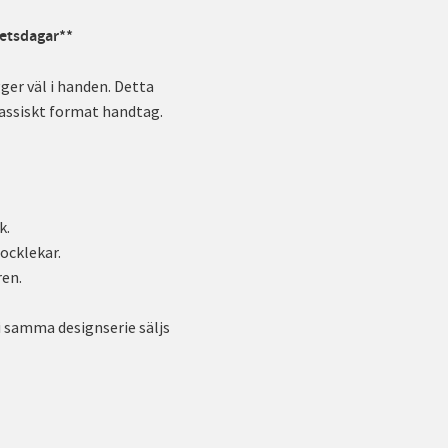
rbetsdagar**
er väl i handen. Detta
lassiskt format handtag.
k.
ocklekar.
en.
 samma designserie säljs