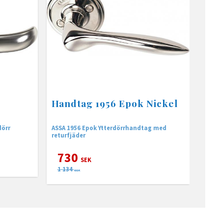
Handtag 1956 Epok Nickel
dörr
ASSA 1956 Epok Ytterdörrhandtag med
returfjäder
730
SEK
1 134
SEK