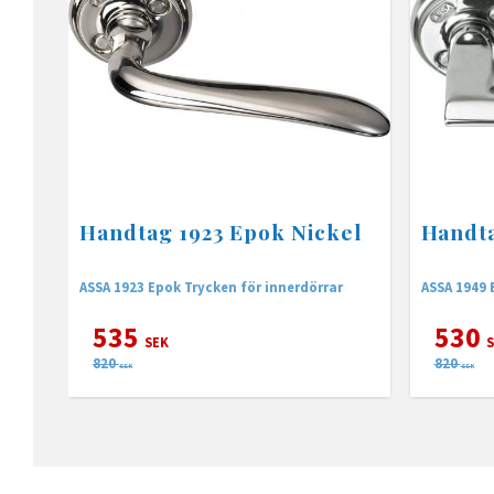
Handtag 1923 Epok Nickel
Handta
ASSA 1923 Epok Trycken för innerdörrar
ASSA 1949 
535
530
SEK
S
820
820
SEK
SEK