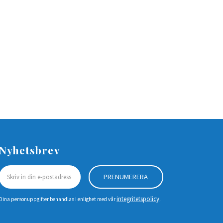
Nyhetsbrev
PRENUMERERA
integritetspolicy
Dina personuppgifter behandlas i enlighet med vår
.