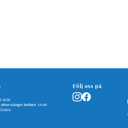
n
Följ oss på
0-16:00
 afton stänger butiken 13.00
 Örebro