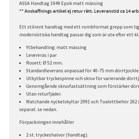
ASSA Handtag 1949 Epok matt mässing
** Anskaffnings artikel ej retur rätt. Leveranstid ca 14 a
Ett stilrent handtag med ett rombformat grepp som ligg
modernistiska handtag passar dig som är ute efter ett k
Ytbehandling: matt mässing
Levereras i par
Rosett: Ø 52 mm.
Standardleverans anpassad för 40-75 mm dörrtjockle
Utbytbar tryckespinne och skruv för varierande dörrtj
Genomgående skruvfastsättning som förstärker dörr
Utan returfjäder.
Matchande nyckelskyltar 2991 och Toalettbehör 262 i
separat. se nedan.
Förpackningen innehåller
2 st. tryckeshalvor (handtag).