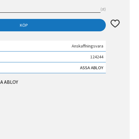
st
Lägg till i fav
KÖP
Anskaffningsvara
124244
ASSA ABLOY
SSA ABLOY