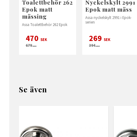
Toalettbehör 262
Nyckelskylt 2991
Epok matt
Epok matt mäss
mässing
Assa nyckelskylt 2991 i Epok-
serien
Assa Toalettbehör 262 Epok
470
269
SEK
SEK
679
394
SEK
SEK
Se även