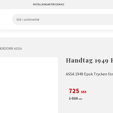
INSTÄLLNINGAR FÖR COOKIES
NERDÖRR ASSA
Handtag 1949 
ASSA 1949 Epok Trycken för
Nedsatt pris:
725
SEK
Ordinarie pris:
1 020
SEK