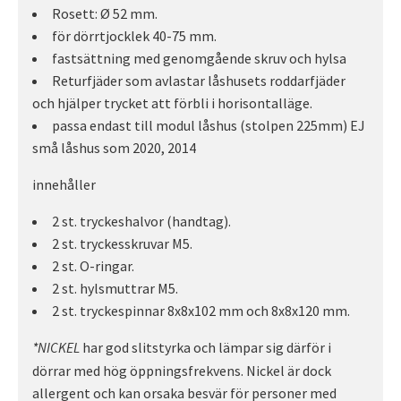
Rosett: Ø 52 mm.
för dörrtjocklek 40-75 mm.
fastsättning med genomgående skruv och hylsa
Returfjäder som avlastar låshusets roddarfjäder
och hjälper trycket att förbli i horisontalläge.
passa endast till modul låshus (stolpen 225mm) EJ
små låshus som 2020, 2014
innehåller
2 st. tryckeshalvor (handtag).
2 st. tryckesskruvar M5.
2 st. O-ringar.
2 st. hylsmuttrar M5.
2 st. tryckespinnar 8x8x102 mm och 8x8x120 mm.
har god slitstyrka och lämpar sig därför i
*NICKEL
dörrar med hög öppningsfrekvens. Nickel är dock
allergent och kan orsaka besvär för personer med