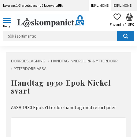
Leverans 1-3 arbetsdagar på lagervaror
INKL. MOMS
EXKL. MOMS
Meny
KUN
FAVORITER
0
SEK
DÖRRBESLAGNING
HANDTAG INNERDÖRR & YTTERDÖRR
YTTERDÖRR ASSA
Handtag 1930 Epok Nickel
svart
ASSA 1930 Epok Ytterdörrhandtag med returfjäder