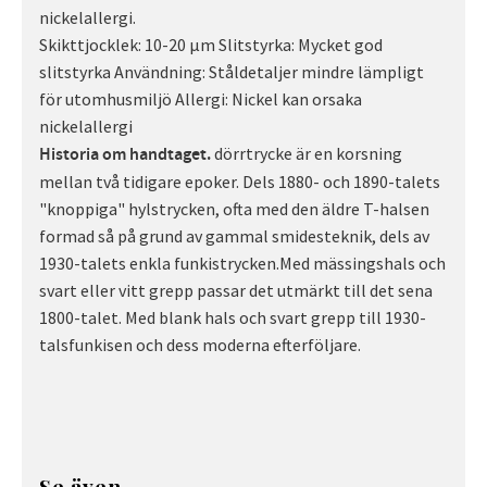
nickelallergi.
Skikttjocklek: 10-20 µm Slitstyrka: Mycket god
slitstyrka Användning: Ståldetaljer mindre lämpligt
för utomhusmiljö Allergi: Nickel kan orsaka
nickelallergi
dörrtrycke är en korsning
Historia om handtaget.
mellan två tidigare epoker. Dels 1880- och 1890-talets
"knoppiga" hylstrycken, ofta med den äldre T-halsen
formad så på grund av gammal smidesteknik, dels av
1930-talets enkla funkistrycken.Med mässingshals och
svart eller vitt grepp passar det utmärkt till det sena
1800-talet. Med blank hals och svart grepp till 1930-
talsfunkisen och dess moderna efterföljare.
Se även