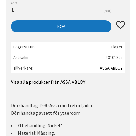
Antal
par
Lägg till 
KÖP
Lagerstatus
I lager
Artikelnr
50101825
Tillverkare
ASSA ABLOY
Visa alla produkter från ASSA ABLOY
Dörrhandtag 1930 Assa med returfjäder
Dörrhandtag avsett för ytterdörr.
Ytbehandling: Nickel*
Material: Mässing.