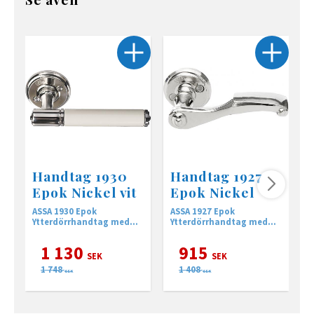
Handtag 1930
Handtag 1927
Epok Nickel vit
Epok Nickel
ASSA 1930 Epok
ASSA 1927 Epok
A
Ytterdörrhandtag med
Ytterdörrhandtag med
Y
returfjäder
returfjäder
r
1 130
915
SEK
SEK
1 748
1 408
SEK
SEK