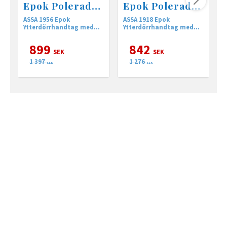
Epok Polerad
Epok Polerad
mässing
mässing
ASSA 1956 Epok
ASSA 1918 Epok
A
Ytterdörrhandtag med
Ytterdörrhandtag med
Y
returfjäder
returfjäder
r
899
842
SEK
SEK
1 397
1 276
SEK
SEK