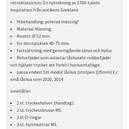
retroklassicism. En nytolkning av 1700-talets
inspiration från antikens Grekland
Ytbehandling: polerad mässing*
Material: Mässing.
Rosett: Ø 52 mm.
för dörrtjocklek 40-75 mm.
fastsättning med genomgående skruv och hylsa
Returfjäder som avlastar låshusets roddarfjäder
och hjälper trycket att förbli i horisontalläge.
passa endast till modul låshus (stolpen 225mm) EJ
små låshus som 2020, 2014
innehåller
2 st. tryckeshalvor (handtag).
2 st. tryckesskruvar M5.
2 st O-ringar
2 st. hylsmuttrar M5.