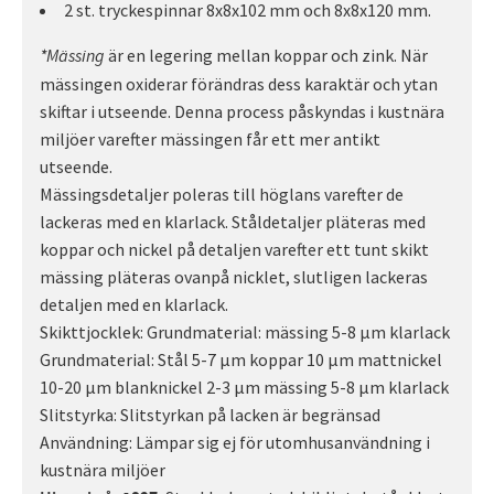
2 st. tryckespinnar 8x8x102 mm och 8x8x120 mm.
är en legering mellan koppar och zink. När
*Mässing
mässingen oxiderar förändras dess karaktär och ytan
skiftar i utseende. Denna process påskyndas i kustnära
miljöer varefter mässingen får ett mer antikt
utseende.
Mässingsdetaljer poleras till höglans varefter de
lackeras med en klarlack. Ståldetaljer pläteras med
koppar och nickel på detaljen varefter ett tunt skikt
mässing pläteras ovanpå nicklet, slutligen lackeras
detaljen med en klarlack.
Skikttjocklek: Grundmaterial: mässing 5-8 µm klarlack
Grundmaterial: Stål 5-7 µm koppar 10 µm mattnickel
10-20 µm blanknickel 2-3 µm mässing 5-8 µm klarlack
Slitstyrka: Slitstyrkan på lacken är begränsad
Användning: Lämpar sig ej för utomhusanvändning i
kustnära miljöer