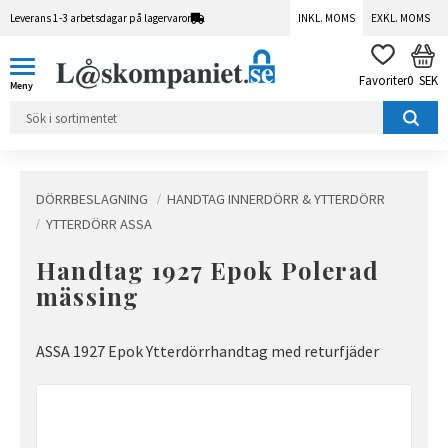
Leverans 1-3 arbetsdagar på lagervaror
INKL. MOMS
EXKL. MOMS
Meny
KUN
FAVORITER
0
SEK
DÖRRBESLAGNING
HANDTAG INNERDÖRR & YTTERDÖRR
YTTERDÖRR ASSA
Handtag 1927 Epok Polerad
mässing
ASSA 1927 Epok Ytterdörrhandtag med returfjäder