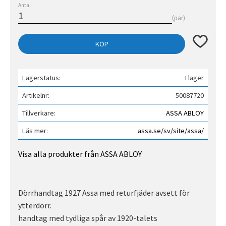
Antal
par
Lägg till 
KÖP
Lagerstatus
I lager
Artikelnr
50087720
Tillverkare
ASSA ABLOY
Läs mer
assa.se/sv/site/assa/
Visa alla produkter från ASSA ABLOY
Dörrhandtag 1927 Assa med returfjäder avsett för
ytterdörr.
handtag med tydliga spår av 1920-talets