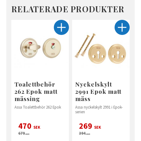
RELATERADE PRODUKTER
Toalettbehör
Nyckelskylt
262 Epok matt
2991 Epok matt
mässing
mäss
Assa Toalettbehör 262 Epok
Assa nyckelskylt 2991 i Epok-
serien
470
269
SEK
SEK
679
394
SEK
SEK