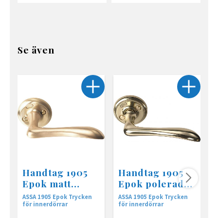
Se även
Handtag 1905
Handtag 1905
Epok matt
Epok polerad
mässing
mässing
ASSA 1905 Epok Trycken
ASSA 1905 Epok Trycken
A
för innerdörrar
för innerdörrar
f