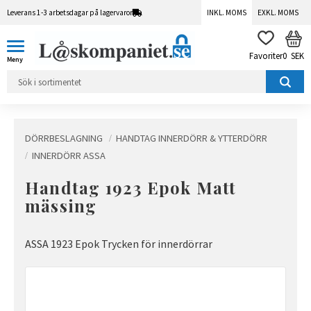
Leverans 1-3 arbetsdagar på lagervaror
INKL. MOMS
EXKL. MOMS
Meny
KUN
FAVORITER
0
SEK
DÖRRBESLAGNING
HANDTAG INNERDÖRR & YTTERDÖRR
INNERDÖRR ASSA
Handtag 1923 Epok Matt
mässing
ASSA 1923 Epok Trycken för innerdörrar