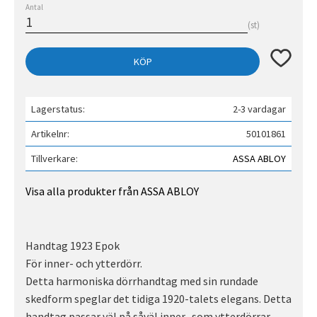
Antal
st
Lägg till 
KÖP
Lagerstatus
2-3 vardagar
Artikelnr
50101861
Tillverkare
ASSA ABLOY
Visa alla produkter från ASSA ABLOY
Handtag 1923 Epok
För inner- och ytterdörr.
Detta harmoniska dörrhandtag med sin rundade
skedform speglar det tidiga 1920-talets elegans. Detta
handtag passar väl på såväl inner- som ytterdörrar.