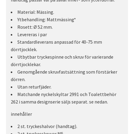
Material: Mässing.
Ytbehandling: Mattmässing*
Rosett: Ø 52 mm.
Levereras i par
Standardleverans anpassad för 40-75 mm
dörrtjocklek.
Utbytbar tryckespinne och skruv för varierande
dörrtjocklekar.
Genomgående skruvfastsättning som förstärker
dörren.
Utan returfjäder.
Matchande nyckelskyltar 2991 och Toalettbehör
262 i samma designserie säljs separat. se nedan.
innehåller
2 st. tryckeshalvor (handtag).
2 st. tryckesskruvar M5.