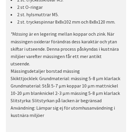
2 st O-ringar
2 st. hylsmuttrar M5.
2 st. tryckespinnar 8x8x102 mm och 8x8x120 mm.
är en legering mellan koppar och zink. När
*Mässing
mässingen oxiderar förändras dess karaktär och ytan
skiftar i utseende. Denna process påskyndas i kustnära
miljöer varefter mässingen får ett mer antikt
utseende.
Mässingsdetaljer borstad mässing
Skikttjocklek: Grundmaterial: mässing 5-8 µm klarlack
Grundmaterial: Stål 5-7 µm koppar 10 µm mattnickel
10-20 µm blanknickel 2-3 µm mässing 5-8 µm klarlack
Slitstyrka: Slitstyrkan på lacken är begränsad
Användning: Lämpar sig ej för utomhusanvändning i
kustnära miljöer