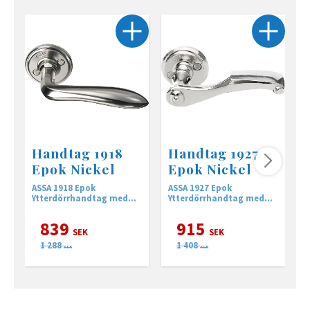
Handtag 1918
Handtag 1927
Epok Nickel
Epok Nickel
ASSA 1918 Epok
ASSA 1927 Epok
A
Ytterdörrhandtag med
Ytterdörrhandtag med
Y
returfjäder
returfjäder
r
839
915
SEK
SEK
1 288
1 408
SEK
SEK