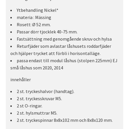
Ytbehandling Nickel*
materia : Mässing
Rosett: Ø 52 mm.
Passar dörr tjocklek 40-75 mm.
Fastsättning med genomgående skruv och hylsa
Returfjäder som avlastar låshusets roddarfjäder
och hjälper trycket att förbli i horisontalläge.
passa endast till modul låshus (stolpen 225mm) EJ
små låshus som 2020, 2014
innehåller
2 st. tryckeshalvor (handtag).
2 st. tryckesskruvar M5.
2 st O-ringar.
2 st. hylsmuttrar M5.
2 st. tryckespinnar 8x8x102 mm och 8x8x120 mm.