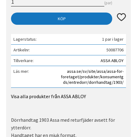
par
Lägg till 
KÖP
Lagerstatus
1 par i lager
Artikelnr
50087706
Tillverkare
ASSA ABLOY
Läs mer
assa.se/sv/site/assa/assa-for-
foretaget/produkter/konsumentg
ds/entredorr/dorrhandtag/1903/
Visa alla produkter från ASSA ABLOY
Dörrhandtag 1903 Assa med returfjäder avsett för
ytterdörr.
Handtaget har en mjuk format.