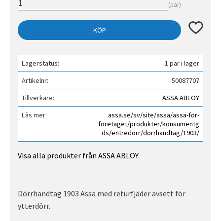
par
Lägg till 
KÖP
Lagerstatus
1 par i lager
Artikelnr
50087707
Tillverkare
ASSA ABLOY
Läs mer
assa.se/sv/site/assa/assa-for-
foretaget/produkter/konsumentg
ds/entredorr/dorrhandtag/1903/
Visa alla produkter från ASSA ABLOY
Dörrhandtag 1903 Assa med returfjäder avsett för
ytterdörr.