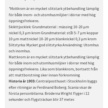
är en mycket slitstark ytbehandling lämplig
*Mattkrom
för både inom- och utomhusmiljöer i dörrar med hög
öppningsfrekvens.
Skikttjocklek: Grundmaterial : mässing 10-20 µm
nickel 0,3 µm krom Grundmaterial: stål 5-7 µm koppar
10 µm mattnickel 10-20 µm blanknickel 0,3 µm krom
Slitstyrka: Mycket god slitstyrka Användning: Utomhus
och inomhus.
Mattkrom är en mycket slitstark ytbehandling lämplig
för både inom och utomhusmiljöer i dörrar med hög
öppningsfrekvens. Lika som blankkrom, bortsett från
att mattborstning sker innan förkromning
Centralposthuset i Stockholm byggs
Historia år 1903:
efter ritningar av Ferdinand Boberg. Scania visar de
första personbilarna. Bröderna Wright flyger i 12
sekunder och flygsträckan blir 37 meter.