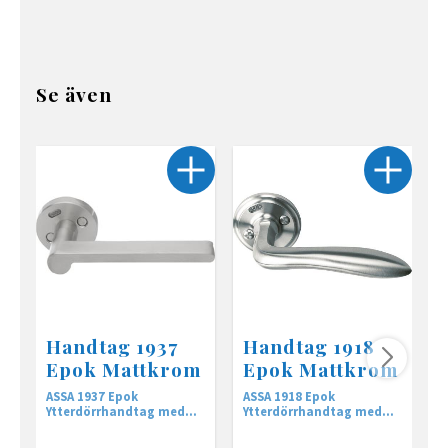
Se även
Handtag 1937
Handtag 1918
Epok Mattkrom
Epok Mattkrom
ASSA 1937 Epok
ASSA 1918 Epok
A
Ytterdörrhandtag med
Ytterdörrhandtag med
Y
returfjäder
returfjäder
r