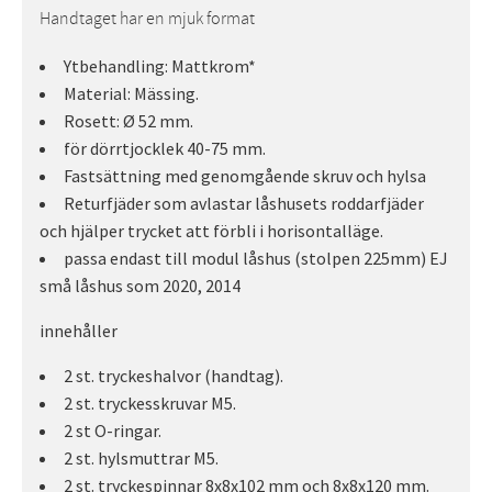
Handtaget har en mjuk format
Ytbehandling: Mattkrom*
Material: Mässing.
Rosett: Ø 52 mm.
för dörrtjocklek 40-75 mm.
Fastsättning med genomgående skruv och hylsa
Returfjäder som avlastar låshusets roddarfjäder
och hjälper trycket att förbli i horisontalläge.
passa endast till modul låshus (stolpen 225mm) EJ
små låshus som 2020, 2014
innehåller
2 st. tryckeshalvor (handtag).
2 st. tryckesskruvar M5.
2 st O-ringar.
2 st. hylsmuttrar M5.
2 st. tryckespinnar 8x8x102 mm och 8x8x120 mm.