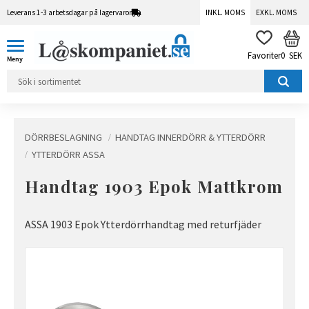
Leverans 1-3 arbetsdagar på lagervaror
INKL. MOMS
EXKL. MOMS
Meny
KUN
FAVORITER
0
SEK
DÖRRBESLAGNING
HANDTAG INNERDÖRR & YTTERDÖRR
YTTERDÖRR ASSA
Handtag 1903 Epok Mattkrom
ASSA 1903 Epok Ytterdörrhandtag med returfjäder