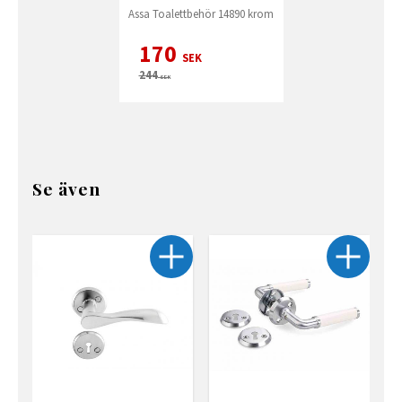
Assa Toalettbehör 14890 krom
170
SEK
244
SEK
Se även