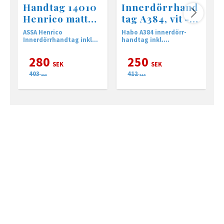
Handtag 14010
Innerdörrhand
Henrico matt
tag A384, vit -
krom
borstad krom
ASSA Henrico
Habo A384 innerdörr-
H
Innerdörrhandtag inkl
handtag inkl.
f
nyckelskylt.
nyckelskylt.
n
280
250
SEK
SEK
403
412
SEK
SEK