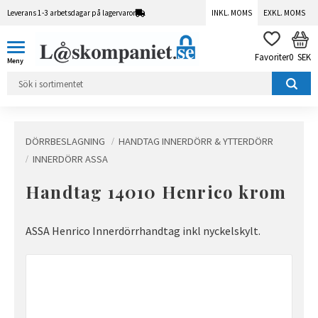
Leverans 1-3 arbetsdagar på lagervaror
INKL. MOMS
EXKL. MOMS
Meny
KUN
FAVORITER
0
SEK
DÖRRBESLAGNING
HANDTAG INNERDÖRR & YTTERDÖRR
INNERDÖRR ASSA
Handtag 14010 Henrico krom
ASSA Henrico Innerdörrhandtag inkl nyckelskylt.