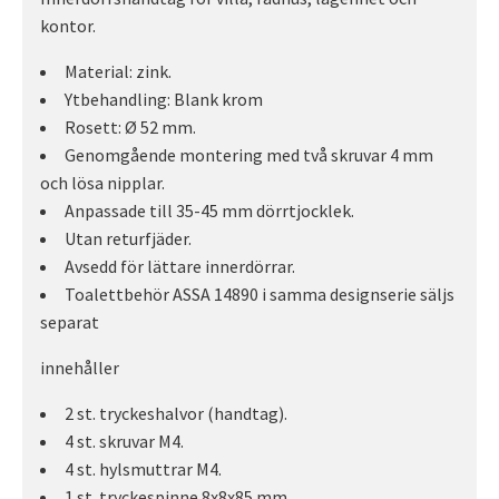
kontor.
Material: zink.
Ytbehandling: Blank krom
Rosett: Ø 52 mm.
Genomgående montering med två skruvar 4 mm
och lösa nipplar.
Anpassade till 35-45 mm dörrtjocklek.
Utan returfjäder.
Avsedd för lättare innerdörrar.
Toalettbehör ASSA 14890 i samma designserie säljs
separat
innehåller
2 st. tryckeshalvor (handtag).
4 st. skruvar M4.
4 st. hylsmuttrar M4.
1 st. tryckespinne 8x8x85 mm.