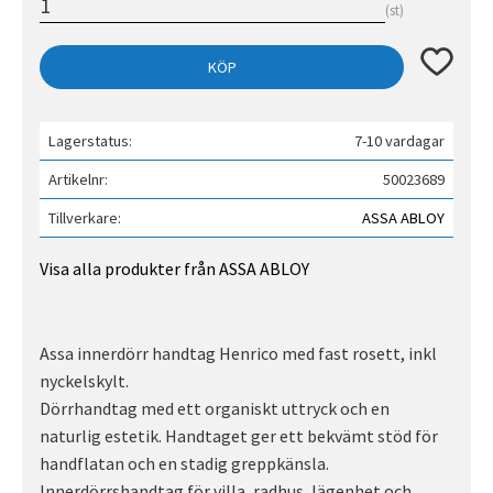
st
Lägg till 
KÖP
Lagerstatus
7-10 vardagar
Artikelnr
50023689
Tillverkare
ASSA ABLOY
Visa alla produkter från ASSA ABLOY
Assa innerdörr handtag Henrico med fast rosett, inkl
nyckelskylt.
Dörrhandtag med ett organiskt uttryck och en
naturlig estetik. Handtaget ger ett bekvämt stöd för
handflatan och en stadig greppkänsla.
Innerdörrshandtag för villa, radhus, lägenhet och