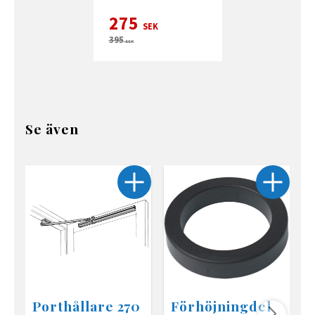
275
SEK
395
SEK
Se även
Porthållare 270
Förhöjningdel