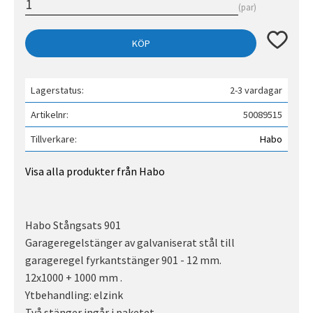
par
Lägg till 
KÖP
Lagerstatus
2-3 vardagar
Artikelnr
50089515
Tillverkare
Habo
Visa alla produkter från Habo
Habo Stångsats 901
Garageregelstänger av galvaniserat stål till
garageregel fyrkantstänger 901 - 12 mm.
12x1000 + 1000 mm .
Ytbehandling: elzink
Två stänger ingår i paketet.