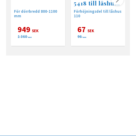
5418 till låshus
110
För dörrbredd 800-1100
Förhöjningsdel till låshus
S
mm
110
h
949
67
SEK
SEK
1 360
96
SEK
SEK