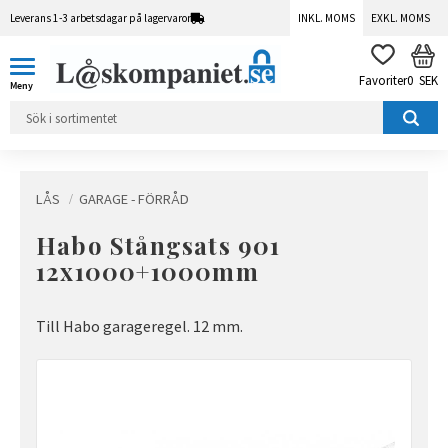
Leverans 1-3 arbetsdagar på lagervaror
INKL. MOMS
EXKL. MOMS
Meny
KUN
FAVORITER
0
SEK
LÅS
GARAGE - FÖRRÅD
Habo Stångsats 901
12x1000+1000mm
Till Habo garageregel. 12 mm.