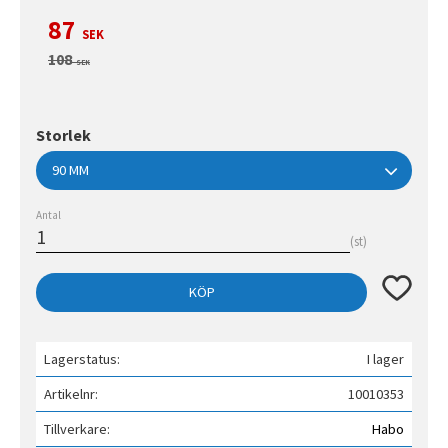
Nedsatt pris:
87
SEK
Ordinarie pris:
108
SEK
Storlek
Antal
st
Lägg till 
KÖP
Lagerstatus
I lager
Artikelnr
10010353
Tillverkare
Habo