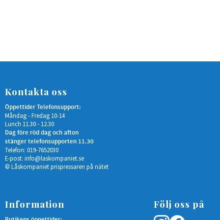
Kontakta oss
Öppettider Telefonsupport:
Måndag - Fredag 10-14
Lunch 11.30 - 12.30
Dag före röd dag och afton
stänger telefonsupporten 11.30
Telefon: 019-7652030
E-post:
info@laskompaniet.se
© Låskompaniet prispressaren på nätet
Information
Följ oss på
Butikens öppettider: