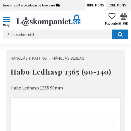
Leverans 1-3 arbetsdagar på lagervaror
INKL. MOMS
EXKL. MOMS
Meny
KUN
FAVORITER
0
SEK
HÄNGLÅS & KÄTTING
HÄNGLÅS BESLAG
Habo Ledhasp 1365 (90-140)
Habo Ledhasp 1365 90mm