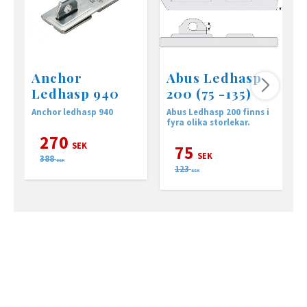
Anchor
Abus Ledhasp
Ledhasp 940
200 (75 -135)
Anchor ledhasp 940
Abus Ledhasp 200 finns i
fyra olika storlekar.
1
s
270
<
SEK
75
s
SEK
388
m
SEK
123
<
SEK
<
m
s
s
<
s
<
m
m
m
<