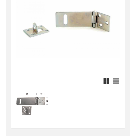
Rutnätsvy
Listvy