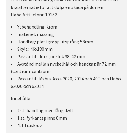
bra alternativ för att dölja en skada på dörren
Habo Artikelnnr. 19152
Ytbehandling: krom
materiel: mässing
Handtag: plastgrepp utsprång 58mm
Skylt : 46x180mm
Passar till dörrtjocklek 38-42 mm
Avstånd mellan nyckelhål och handtag är 72 mm
(centrum-centrum)
Passar till låshus Assa 2020, 2014 och 40T och Habo
62020 och 62014
Innehåller
2 st. handtag med långskylt
1 st. fyrkantspinne 8mm
4st träskruv