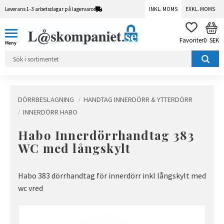
Leverans 1-3 arbetsdagar på lagervaror
INKL. MOMS
EXKL. MOMS
Meny
KUN
FAVORITER
0
SEK
DÖRRBESLAGNING
HANDTAG INNERDÖRR & YTTERDÖRR
INNERDÖRR HABO
Habo Innerdörrhandtag 383
WC med långskylt
Habo 383 dörrhandtag för innerdörr inkl långskylt med
wc vred