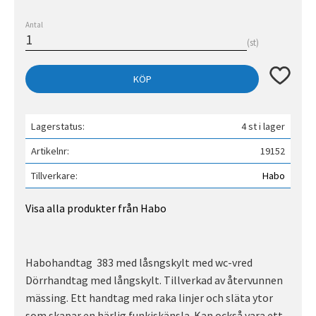
Antal
st
Lägg till 
KÖP
Lagerstatus
4 st i lager
Artikelnr
19152
Tillverkare
Habo
Visa alla produkter från Habo
Habohandtag 383 med låsngskylt med wc-vred
Dörrhandtag med långskylt. Tillverkad av återvunnen
mässing. Ett handtag med raka linjer och släta ytor
som skapar en härlig funkiskänsla. Kan också vara ett