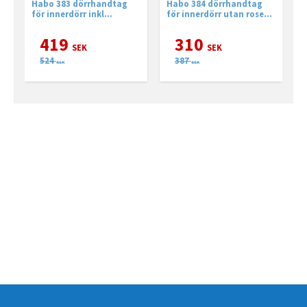
tag 383 med
krom
Habo 383 dörrhandtag
Habo 384 dörrhandtag
H
långskylt
för innerdörr inkl
för innerdörr utan rosett,
f
långskylt med nyckelhål.
passar till långskylt
p
419
310
SEK
SEK
524
387
SEK
SEK