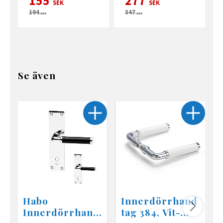
155
277
SEK
SEK
194
347
SEK
SEK
Se även
Habo
Innerdörrhand
Innerdörrhand
tag 384, Vit-