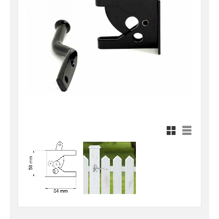
Rutnätsvy
Listvy