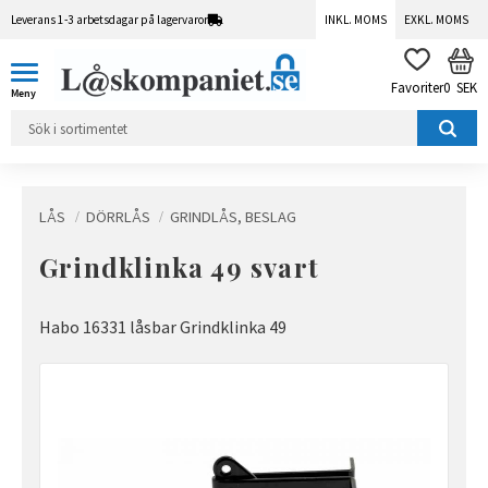
Leverans 1-3 arbetsdagar på lagervaror
INKL. MOMS
EXKL. MOMS
Meny
KUN
FAVORITER
0
SEK
LÅS
DÖRRLÅS
GRINDLÅS, BESLAG
Grindklinka 49 svart
Habo 16331 låsbar Grindklinka 49