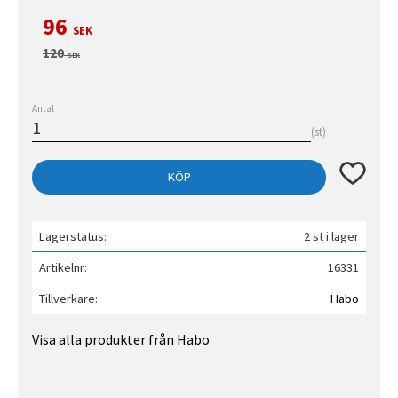
Nedsatt pris:
96
SEK
Ordinarie pris:
120
SEK
Antal
st
Lägg till 
KÖP
Lagerstatus
2 st i lager
Artikelnr
16331
Tillverkare
Habo
Visa alla produkter från Habo