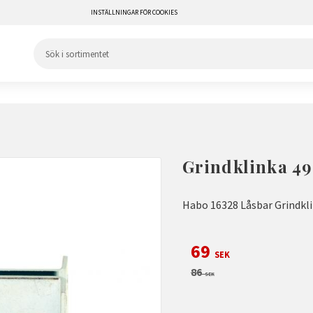
INSTÄLLNINGAR FÖR COOKIES
Grindklinka 49
Habo 16328 Låsbar Grindkli
Nedsatt pris:
69
SEK
Ordinarie pris:
86
SEK