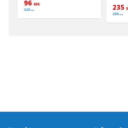
96
SEK
235
S
120
SEK
289
SEK